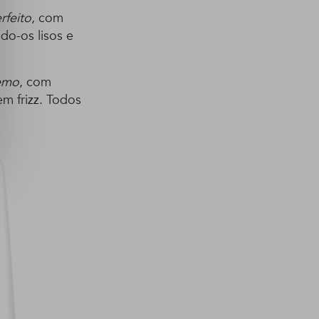
rfeito
, com
do-os lisos e
remo
, com
m frizz. Todos