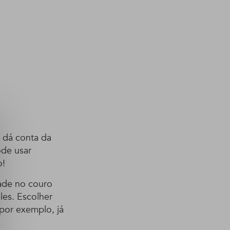
o dá conta da
ode usar
o!
dade no couro
les. Escolher
 por exemplo, já