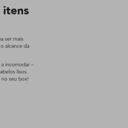
 itens
ma ser mais
a o alcance da
r a incomodar –
abelos lisos.
r no seu box!