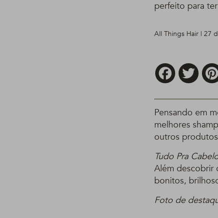
perfeito para te
All Things Hair | 27 
Facebook
Twitt
Pensando em mon
melhores shampo
outros produtos 
Tudo Pra Cabel
Além descobrir o
bonitos, brilho
Foto de destaqu