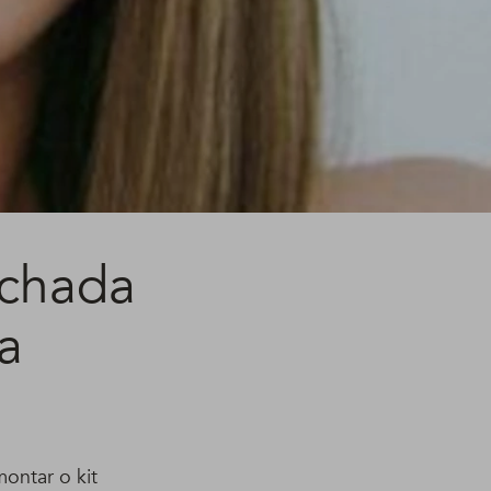
ichada
a
ontar o kit