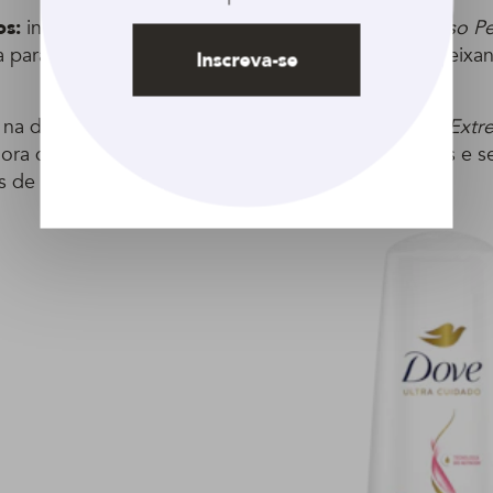
os:
indicamos o
Shampoo
e
Condicionador Seda Liso Pe
 para ajudar a manter o alinhamento de cada fio, deixan
Inscreva-se
 na dupla de
Shampoo
e
Condicionador Seda Liso Ext
dora de lisos que também garante cabelos alinhados e se
 de produtos para manter o cabelo liso!