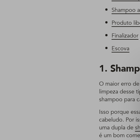
Shampoo a
Produto li
Finalizador
Escova
1. Shamp
O maior erro de
limpeza desse t
shampoo para ca
Isso porque ess
cabeludo. Por is
uma dupla de
s
é um bom come