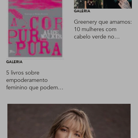
GALERIA
Greenery que amamos:
10 mulheres com
cabelo verde no
Instagram para seguir
já
GALERIA
5 livros sobre
empoderamento
feminino que podem
te ajudar na transição
capilar