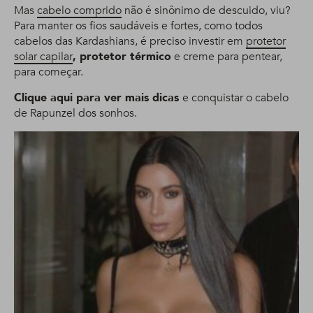
Mas
cabelo comprido
não é sinônimo de descuido, viu?
Para manter os fios saudáveis e fortes, como todos
cabelos das Kardashians, é preciso investir em
protetor
solar capilar
, protetor térmico
e creme para pentear,
para começar.
Clique aqui para ver mais dicas
e conquistar o cabelo
de Rapunzel dos sonhos.