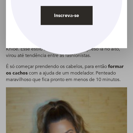
Reprodução: Instagram @khloekardashian
Inscreva-se
Ondas castanhas
O cabelo comprido, mais claro e totalmente ondulado,
preso no alto da cabeça, é um penteado característico de
Khloé. Esse estilo de
rabo de cavalo
, preso lá no alto,
virou até tendência entre as fashionistas.
É só começar prendendo os cabelos, para então
formar
os cachos
com a ajuda de um modelador. Penteado
maravilhoso que fica pronto em menos de 10 minutos.