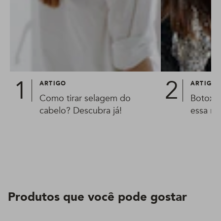
ARTIGO
ARTIGO
Como tirar selagem do
Botox c
cabelo? Descubra já!
essa re
Produtos que você pode gostar