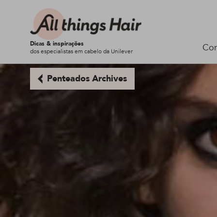
Dicas & inspirações
Cor
dos especialistas em cabelo da Unilever
Penteados Archives