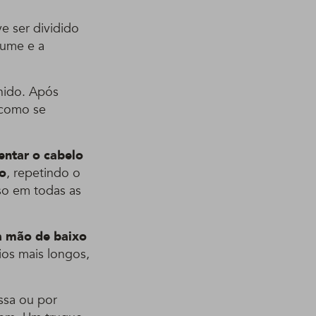
e ser dividido
lume e a
hido. Após
 como se
ntar o cabelo
ro
, repetindo o
so em todas as
 a mão de baixo
ios mais longos,
essa ou por