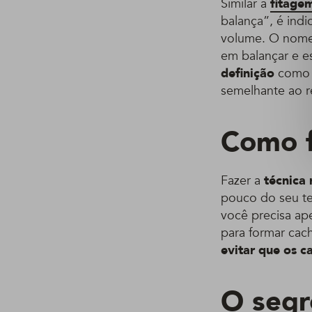
Similar à
fitage
balança”, é indi
volume. O nome 
em balançar e es
definição
como 
semelhante ao re
Como f
Fazer a
técnica 
pouco do seu te
você precisa a
para formar cac
evitar que os 
O segr