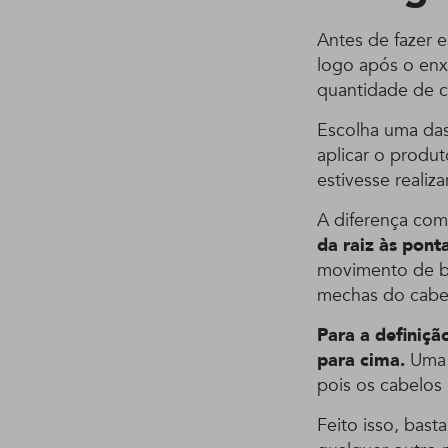
Antes de fazer e
logo após o enx
quantidade de c
Escolha uma da
aplicar o produ
estivesse reali
A diferença com
da raiz às pont
movimento de ba
mechas do cabe
Para a definiçã
para cima.
Uma d
pois os cabelos
Feito isso, bast