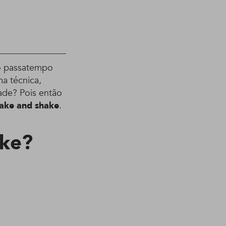
ro passatempo
a técnica,
ade? Pois então
rake and shake
.
ake?