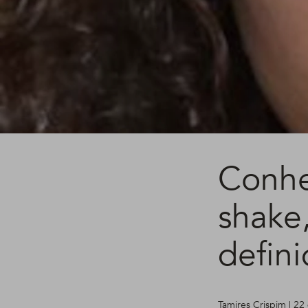
Conhe
shake
defin
Tamires Crispim | 22