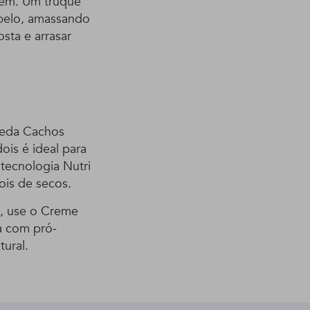
gem. Um truque
abelo, amassando
sta e arrasar
Seda Cachos
is é ideal para
tecnologia Nutri
is de secos.
so, use o Creme
a com pró-
tural.