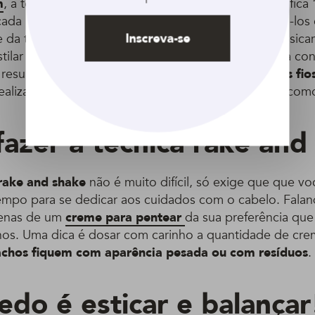
m
, a técnica rake and shake, que em português significa 
cada para finalizar e definir os cachos, além de deixá-l
Inscreva-se
da técnica diz muito sobre como ela é feita: ela basic
tilar os fios, o que resulta na leveza do cabelo. Para co
resultado,
recomenda-se
passar os dedos entre os fio
alizado na fitagem tradicional. Ficou curiosa? Veja como
azer a técnica rake and
rake and shake
não é muito difícil, só exige que que v
mpo para se dedicar aos cuidados com o cabelo. Falan
penas de um
creme para pentear
da sua preferência que
hos. Uma dica é dosar com carinho a quantidade de crem
cachos fiquem com aparência pesada ou com resíduos
.
edo é esticar e balançar