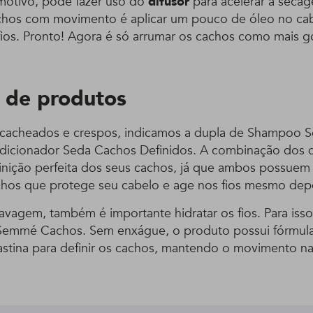
motivo, pode fazer uso do
difusor
para acelerar a seca
achos com movimento é aplicar um pouco de óleo no c
ios. Pronto! Agora é só arrumar os cachos como mais go
 de produtos
 cacheados e crespos, indicamos a dupla de Shampoo 
dicionador Seda Cachos Definidos. A combinação dos do
finição perfeita dos seus cachos, já que ambos possuem 
hos que protege seu cabelo e age nos fios mesmo depo
 lavagem, também é importante hidratar os fios. Para is
Semmé Cachos. Sem enxágue, o produto possui fórmul
astina para definir os cachos, mantendo o movimento na