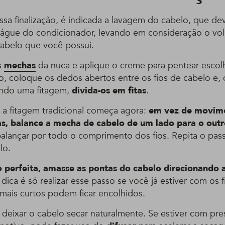
ssa finalização, é indicada a lavagem do cabelo, que dev
águe do condicionador, levando em consideração o vo
abelo que você possui.
s
mechas
da nuca e aplique o creme para pentear escol
to, coloque os dedos abertos entre os fios de cabelo e,
zando uma fitagem,
divida-os em fitas
.
 a fitagem tradicional começa agora:
em vez de movime
as, balance a mecha de cabelo de um lado para o out
lançar por todo o comprimento dos fios. Repita o pas
lo.
o perfeita, amasse as pontas do cabelo direcionando
ica é só realizar esse passo se você já estiver com os f
 mais curtos podem ficar encolhidos.
a deixar o cabelo secar naturalmente. Se estiver com pr