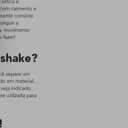
“estica e
os com caimento e
amente consiste
nseguir a
s
, movimento
 fazer!
 shake?
ocê separe um
do em material,
 seja indicado
e utilizada para
!