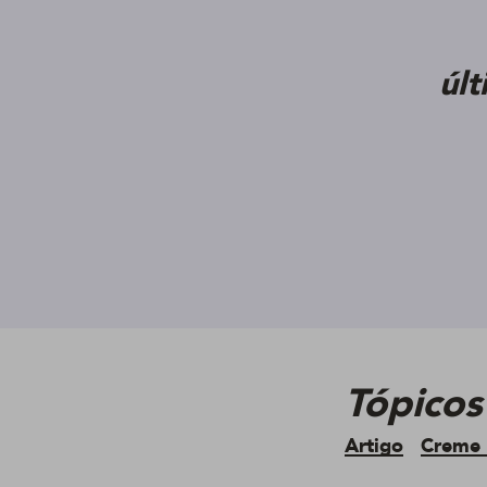
úl
Tópicos
Artigo
Creme 