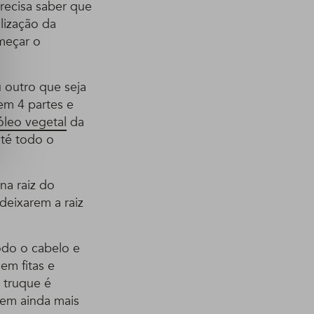
recisa saber que
alização da
omeçar o
u outro que seja
 em 4 partes e
leo vegetal
da
até todo o
na raiz do
deixarem a raiz
odo o cabelo e
em fitas e
 truque é
uem ainda mais