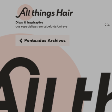
Dicas & inspirações
Cor
dos especialistas em cabelo da Unilever
Penteados Archives