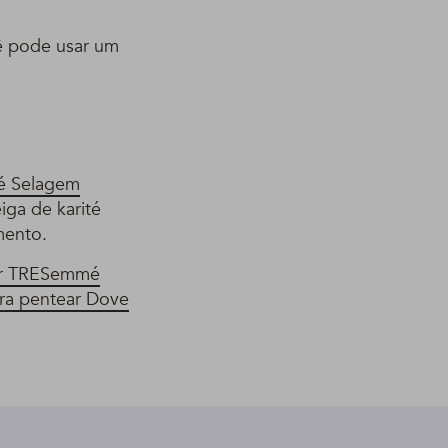
cê pode usar um
 Selagem
ga de karité
mento.
or TRESemmé
ra pentear Dove