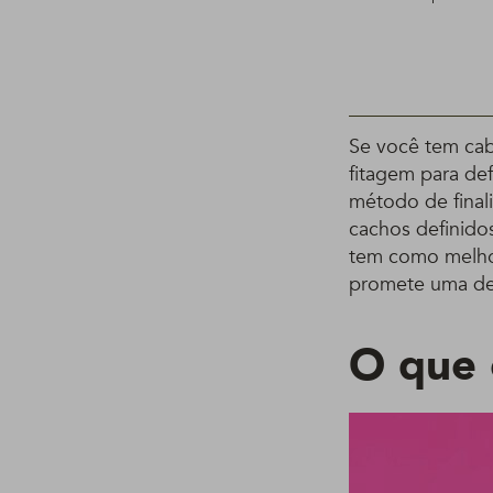
Se você tem cab
fitagem para def
método de finali
cachos definidos
tem como melhor
promete uma def
O que 