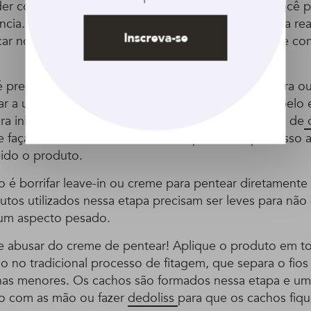
er como fazer a fitagem estruturada de sucesso, você p
ncia. Esse, talvez, seja o item mais importante para a re
Inscreva-se
car no efeito incrível que ela deixará no seu cabelo e c
 preciso lavar os fios e usar uma toalha de microfibra o
rar a umidade dos fios. Feito isso, basta dividir o cabelo
ra iniciar o processo de fitagem. Aplique um pouco de
ó
 e faça o enluvamento da mecha, repetindo o processo 
bido o produto.
 é borrifar leave-in ou creme para pentear diretamente 
tos utilizados nessa etapa precisam ser leves para não 
um aspecto pesado.
 abusar do creme de pentear! Aplique o produto em t
 no tradicional processo de fitagem, que separa o fios 
as menores. Os cachos são formados nessa etapa e um
lo com as mão ou fazer
dedoliss
para que os cachos fiq