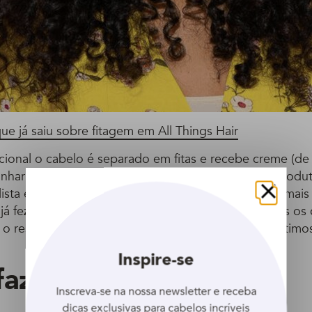
ue já saiu sobre fitagem em All Things Hair
icional o cabelo é separado em fitas e recebe creme (de
anhar definição. Já na fitagem estruturada, outros produ
lista e novos passos devem ser realizados. Ela leva mai
Fechar
já fez garante que o trabalho extra vale a pena, pois os
 o resultado é visível por mais tempo, garantindo ótim
Inspire-se
azer?
Inscreva-se na nossa newsletter e receba
dicas exclusivas para cabelos incríveis