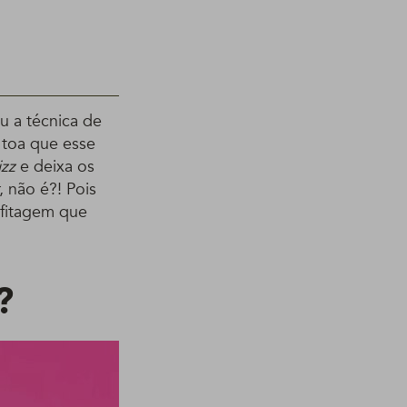
u a técnica de
à toa que esse
izz
e deixa os
 não é?! Pois
 fitagem que
?