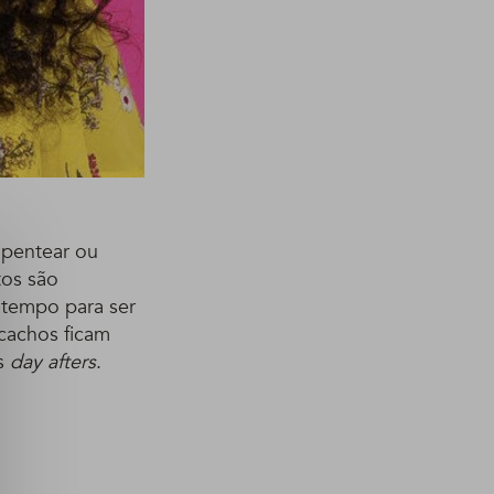
 pentear ou
tos são
s tempo para ser
 cachos ficam
os
day afters
.