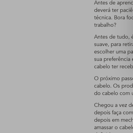
Antes de aprend
deverá ter paciê
técnica. Bora fo
trabalho?
Antes de tudo, é
suave, para reti
escolher uma pa
sua preferência
cabelo ter rece
O próximo passo
cabelo. Os produ
do cabelo com 
Chegou a vez de
depois faça como
depois em mech
amassar o cabe