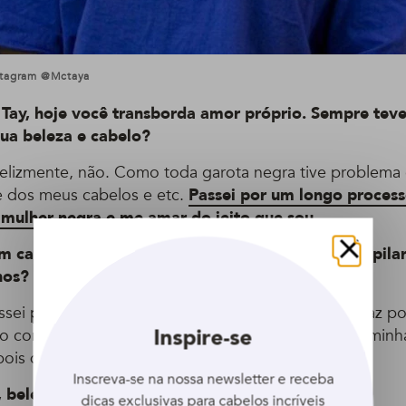
stagram @mctaya
: Tay, hoje você transborda amor próprio. Sempre te
sua beleza e cabelo?
elizmente, não. Como toda garota negra tive problema
e dos meus cabelos e etc.
Passei por um longo proces
mulher negra e me amar do jeito que sou
.
m cabelo, você chegou a passar pela transição capila
Fechar
hos?
ssei pela
transição capilar
sim e não parece, mas faz p
Inspire-se
 completei 3 anos! E trouxe muita coisa incrível a minh
ois de mais de 17 anos presa em alisamentos.
Inscreva-se na nossa newsletter e receba
, beleza é…
dicas exclusivas para cabelos incríveis