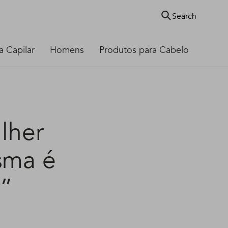
Search
 Capilar
Homens
Produtos para Cabelo
lher
sma é
o”