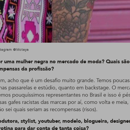
stagram @mctaya
r uma mulher negra no mercado de moda? Quais são 
ompensas da profissão?
m, acho que é um desafio muito grande. Temos poucas
nas passarelas e estúdio, quanto em backstage. O merca
temos pouquíssimos representantes no Brasil e isso é pé
s gafes racistas das marcas por aí, como volta e meia, 
o sei quais seriam as recompensas (risos).
dutora, stylist, youtuber, modelo, blogueira, desig
rotina para dar conta de tanta coisa?