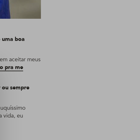
ve uma boa
 em aceitar meus
so pra me
r ou sempre
ouquíssimo
a vida, eu