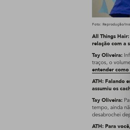
Foto: Reprodução/In
All Things Hair
relação com a 
Tay Oliveira:
Inf
traços, o volum
entender como 
ATH: Falando e
assumiu os cac
Tay Oliveira:
Pa
tempo, ainda não
desabrochei dep
ATH: Para você