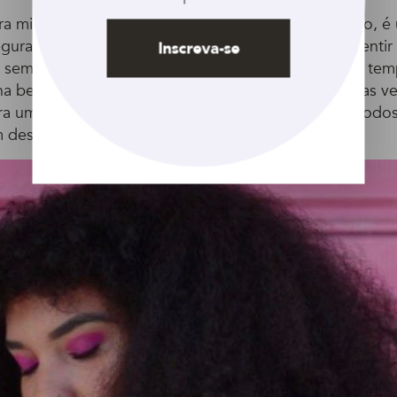
a mim beleza é muita coisa. É um estado de espírito, é
egurança, confiança e acreditar em si mesma. É se senti
Inscreva-se
s sem poréns, despidas e ao natural. Demorei muito te
ha beleza e eu precisei provar para mim mesma várias v
ara uma mulher negra, ver beleza em si mesma, em todos
desafio diário.