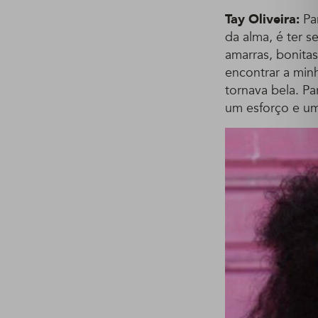
Tay Oliveira:
Par
da alma, é ter s
amarras, bonita
encontrar a min
tornava bela. P
um esforço e um 