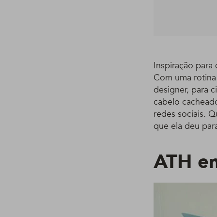
Inspiração para
Com uma rotina a
designer, para c
cabelo cacheado
redes sociais. Q
que ela deu pa
ATH en