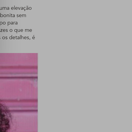
 uma elevação
r bonita sem
mpo para
ezes o que me
 os detalhes, é