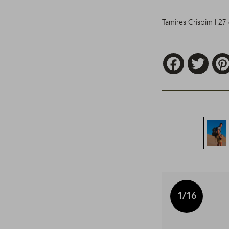
Tamires Crispim | 2
Facebook
Twitt
1
/16