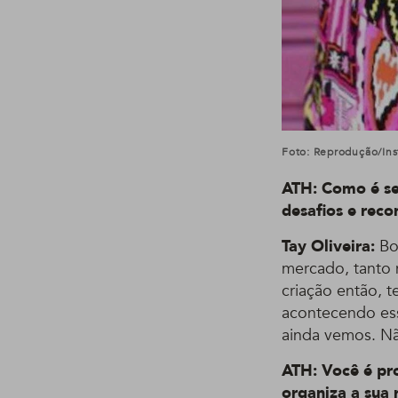
Foto: Reprodução/In
ATH: Como é se
desafios e rec
Tay Oliveira:
Bo
mercado, tanto 
criação então, 
acontecendo essa
ainda vemos. Nã
ATH: Você é pro
organiza a sua 