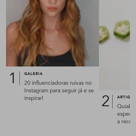
GALERIA
20 influenciadoras ruivas no
Instagram para seguir já e se
inspirar!
ARTIGO
Quiabo 
especial
a receit