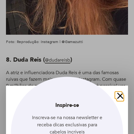
Foto: Reprodução: Instagram | @gamazutti
8. Duda Reis (
)
@dudareisb
A atriz e influenciadora Duda Reis é uma das famosas
ruivas que fazem mais sucesso no Instagram. Com quase
9 milhões de seguidores na rede social, lá é possível ver
de tudo: cliques inspiradores de viagem, moda e beleza!
Fechar
Inspire-se
Inscreva-se na nossa newsletter e
receba dicas exclusivas para
cabelos incríveis