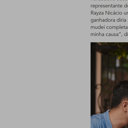
representante d
Rayza Nicácio u
ganhadora diria
mudei completam
minha causa”, d