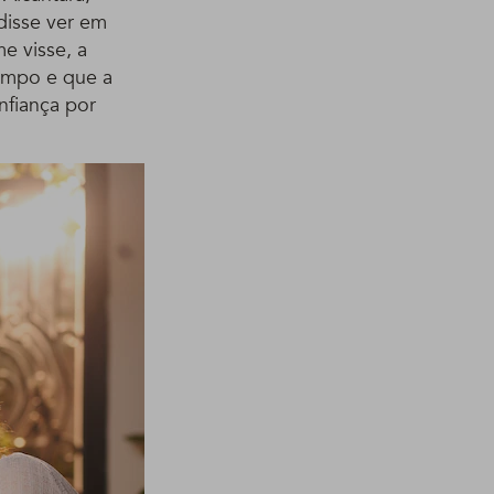
disse ver em
e visse, a
empo e que a
nfiança por