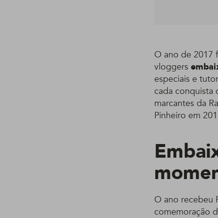
O ano de 2017 f
vloggers
embaix
especiais e tut
cada conquista
marcantes da Ray
Pinheiro em 20
Embaix
momen
O ano recebeu R
comemoração d