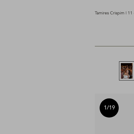
Tamires Crispim | 1
1
/19