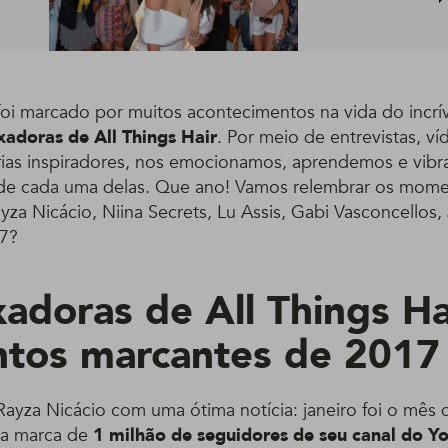
oi marcado por muitos acontecimentos na vida do incrív
adoras de All Things Hair
. Por meio de entrevistas, ví
orias inspiradores, nos emocionamos, aprendemos e vib
 de cada uma delas. Que ano! Vamos relembrar os mome
za Nicácio, Niina Secrets, Lu Assis, Gabi Vasconcellos,
17?
adoras de All Things Ha
tos marcantes de 2017
ayza Nicácio com uma ótima notícia: janeiro foi o mês 
a marca de
1 milhão de seguidores de seu canal do Y