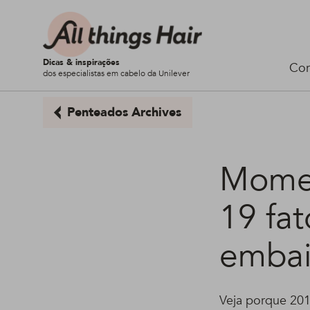
Dicas & inspirações
Cor
dos especialistas em cabelo da Unilever
Penteados Archives
Momen
19 fa
embai
Veja porque 201