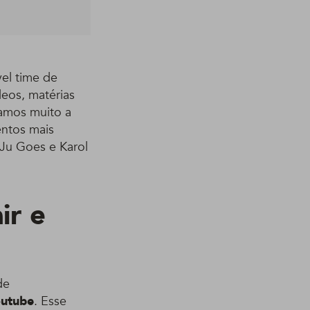
el time de
deos, matérias
ramos muito a
ntos mais
 Ju Goes e Karol
ir e
de
outube
. Esse