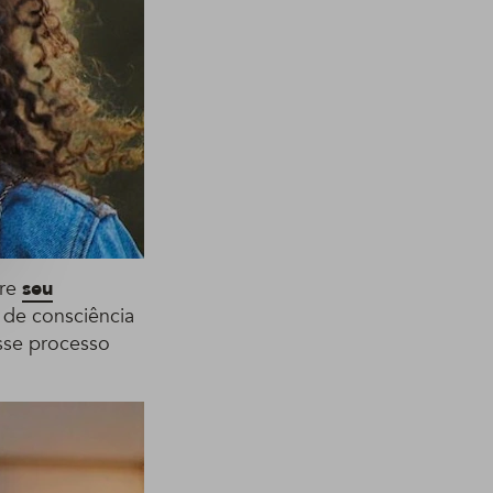
bre
seu
o de consciência
esse processo