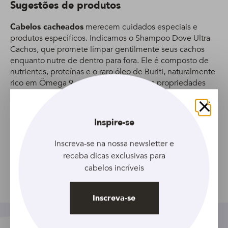
Sugestões de produtos
Cabelos cacheados
merecem cuidados especiais e
produtos específicos. Indicamos o Shampoo Dove Ultra
Cachos, que promete limpar gentilmente seus cachos
enquanto nutre de dentro para fora. Ele é composto de
nutrientes, proteínas e o raro óleo de Buriti, naturalmente
rico em Ômega 9, conhecido pelas suas propriedades
nutritivas. Sua fórmula avançada ajuda a controlar o frizz e
selar os fios para reter os nutrientes, para você poder
aproveitar cachos definidos e macios. Para um resultado
Fechar
Inspire-se
ainda melhor, use o Condicionador Dove Ultra Cachos.
Para desembaraçar e também utilizar na fitagem,
Inscreva-se na nossa newsletter e
experimente o Creme Para Pentear Seda Cachos
receba dicas exclusivas para
Definidos.
cabelos incríveis
Compartilhar
Inscreva-se