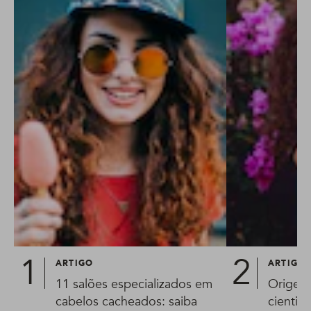
ARTIGO
ARTIGO
11 salões especializados em
Origem
cabelos cacheados: saiba
cientis