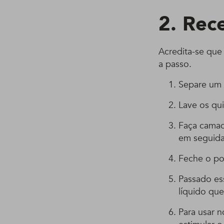
2. Rec
Acredita-se que 
a passo.
Separe um 
Lave os qu
Faça camad
em seguida
Feche o pot
Passado es
líquido qu
Para usar 