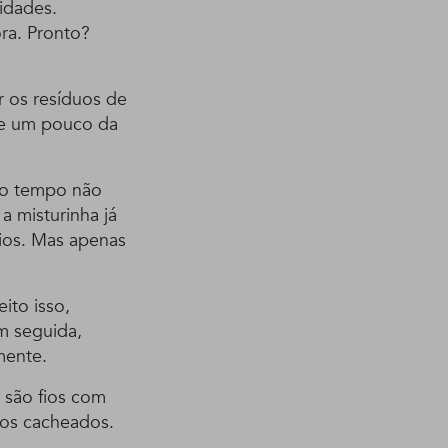
idades.
ra. Pronto?
r os resíduos de
te um pouco da
 o tempo não
a misturinha já
fios. Mas apenas
ito isso,
m seguida,
mente.
 são fios com
elos cacheados.