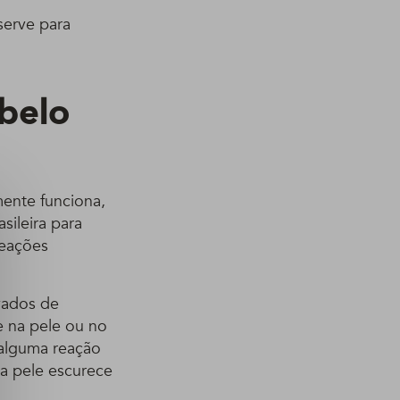
serve para
abelo
mente funciona,
sileira para
reações
ivados de
e na pele ou no
 alguma reação
a pele escurece