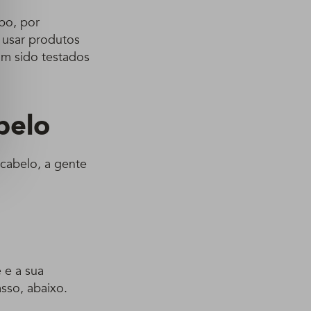
bo, por
 usar produtos
m sido testados
belo
 cabelo, a gente
 e a sua
sso, abaixo.