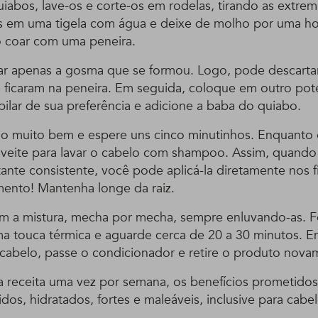
iabos, lave-os e corte-os em rodelas, tirando as extrem
 em uma tigela com água e deixe de molho por uma ho
ó coar com uma peneira.
sar apenas a gosma que se formou. Logo, pode descarta
 ficaram na peneira. Em seguida, coloque em outro po
ilar de sua preferência e adicione a baba do quiabo.
do muito bem e espere uns cinco minutinhos. Enquanto
oveite para lavar o cabelo com shampoo. Assim, quando 
tante consistente, você pode aplicá-la diretamente nos 
ento! Mantenha longe da raiz.
m a mistura, mecha por mecha, sempre enluvando-as. Fe
a touca térmica e aguarde cerca de 20 a 30 minutos. E
cabelo, passe o condicionador e retire o produto nova
a receita uma vez por semana, os benefícios prometidos
ridos, hidratados, fortes e maleáveis, inclusive para cab