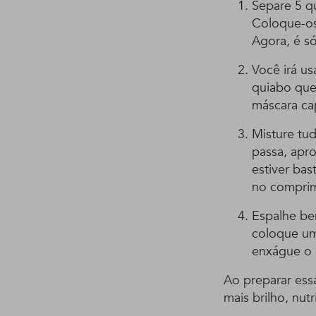
Separe 5 qu
Coloque-os
Agora, é s
Você irá u
quiabo que
máscara cap
Misture tu
passa, apr
estiver bas
no comprim
Espalhe be
coloque um
enxágue o 
Ao preparar ess
mais brilho, nut