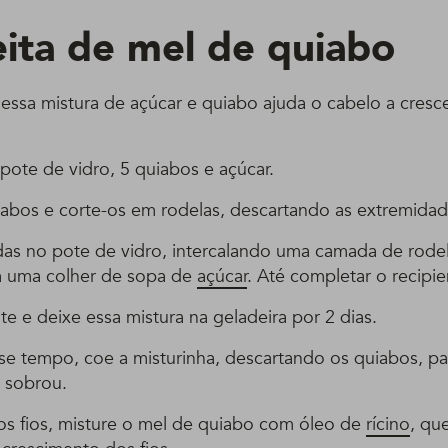
eita de mel de quiabo
essa mistura de açúcar e quiabo ajuda o cabelo a cresce
pote de vidro, 5 quiabos e açúcar.
iabos e corte-os em rodelas, descartando as extremidad
as no pote de vidro, intercalando uma camada de rode
 uma colher de sopa de
aç
úcar
. Até completar o recipie
e e deixe essa mistura na geladeira por 2 dias.
se tempo, coe a misturinha, descartando os quiabos, pa
e sobrou.
nos fios, misture o mel de quiabo com óleo de
rícino
, qu