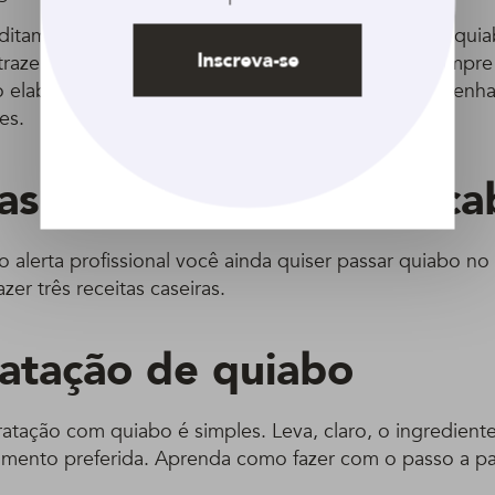
ditam que misturar os produtos para cabelo com o quia
Inscreva-se
razer benefícios, mas Bedin alerta que o ideal é sempre
o elaborados por uma empresa competente e que tenha
es.
as de usar quiabo no ca
alerta profissional você ainda quiser passar quiabo no
zer três receitas caseiras.
ratação de quiabo
ratação com quiabo é simples. Leva, claro, o ingrediente
amento preferida. Aprenda como fazer com o passo a pa