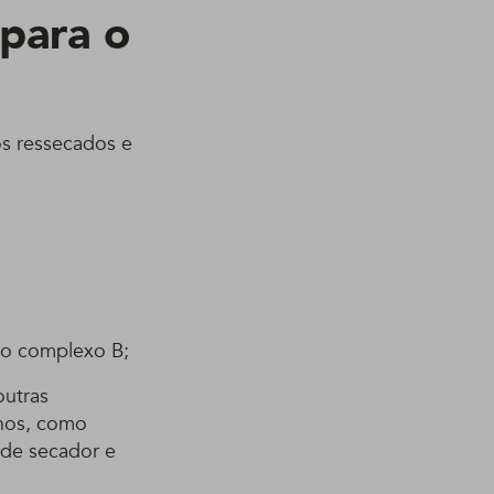
 para o
os ressecados e
 do complexo B;
outras
nos, como
 de secador e