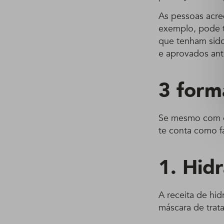
As pessoas acre
exemplo, pode t
que tenham sid
e aprovados ant
3 form
Se mesmo com o 
te conta como fa
1. Hid
A receita de hid
máscara de trat