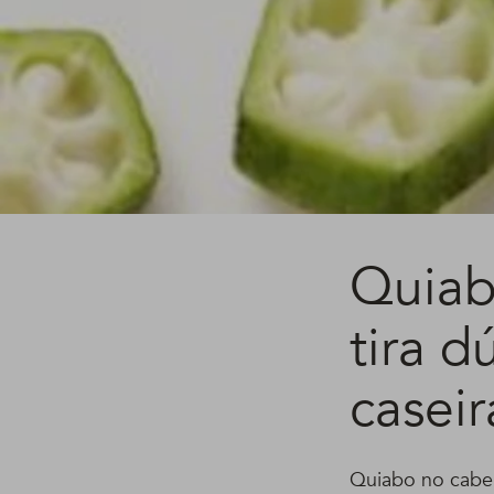
Quiab
tira d
caseir
Quiabo no cabel