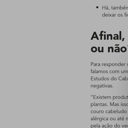
Há, também
deixar os f
Afinal
ou não
Para responder 
falamos com um p
Estudos do Cabe
negativas.
“Existem produto
plantas. Mas iss
couro cabeludo 
alérgica ou até
pela ação do veg