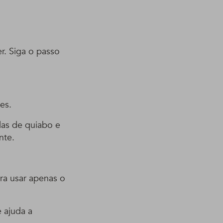
r. Siga o passo
es.
las de quiabo e
nte.
ra usar apenas o
e ajuda a