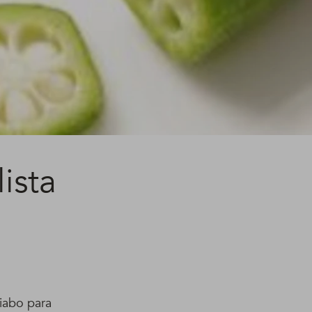
ista
iabo para