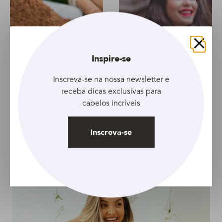
Fechar
Inspire-se
Inscreva-se na nossa newsletter e
receba dicas exclusivas para
ARTIGO
ARTIGO
cabelos incríveis
Conheça os benefícios
Cabelos ressecados? A
da canela para o
solução pode estar na
Inscreva-se
cabelo + dicas de
hidratação de uva
receitas