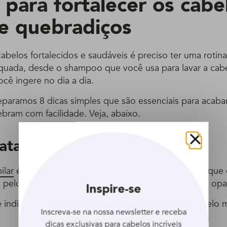
 para fortalecer os cabe
 e quebradiços
abelos fortalecidos e saudáveis é preciso ter uma rotin
quada, desde o shampoo que você usa para lavar a cab
cê ingere no dia a dia.
separamos 8 dicas simples que são essenciais para acaba
bram com facilidade. Veja, abaixo.
ratações semanais
Fechar
ilar
é um tratamento importante para repor a água que 
pelos fios e faz com que o cabelo fique mais fraco, op
Inspire-se
te indica que você invista em máscaras hidratantes pelo
Inscreva-se na nossa newsletter e receba
dicas exclusivas para cabelos incríveis