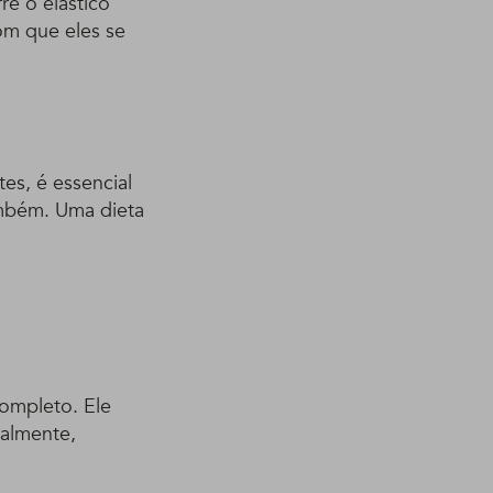
re o elástico
om que eles se
es, é essencial
mbém. Uma dieta
completo. Ele
nalmente,