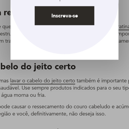
a reconstrução capilar
Inscreva-se
 e quebradiços normalmente estão com
falta de queratin
 estrutura capilar. Para repor esse componente tão impo
 em tratamentos reconstrutores com máscaras de tratame
belo do jeito certo
, mas
lavar o cabelo do jeito certo
também é importante p
 saudável. Use sempre produtos indicados para o seu tip
 água morna ou fria.
pode causar o ressecamento do couro cabeludo e acúm
gião e você, definitivamente, não deseja isso.