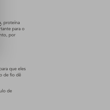
a
, proteína
rtante para o
nto, por
ara que eles
o de fio dê
ulo de