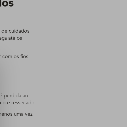
los
a de cuidados
eça até os
r com os fios
é perdida ao
aco e ressecado.
 menos uma vez