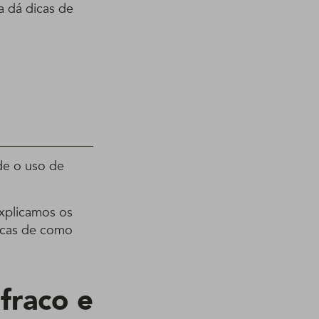
a dá dicas de
de o uso de
explicamos os
icas de como
 fraco e