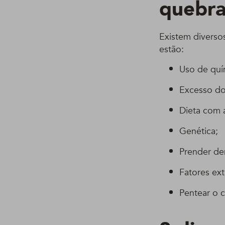
quebra
Existem diverso
estão:
Uso de quím
Excesso do
Dieta com 
Genética;
Prender de
Fatores ex
Pentear o 