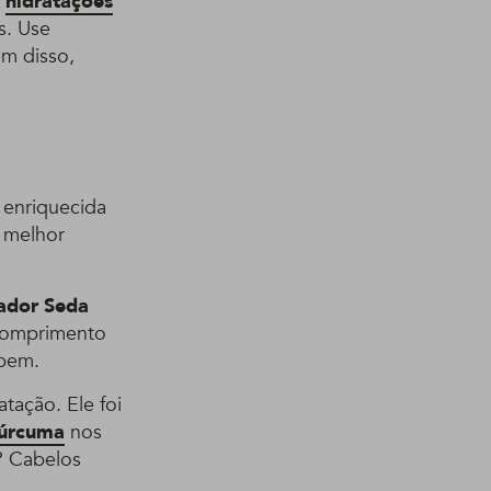
s
hidratações
s. Use
ém disso,
 enriquecida
m melhor
ador Seda
comprimento
 bem.
tação. Ele foi
úrcuma
nos
o? Cabelos