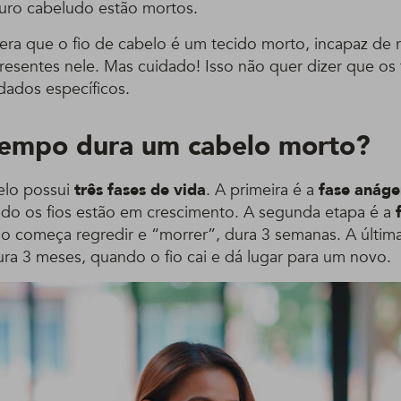
uro cabeludo estão mortos.
dera que o fio de cabelo é um tecido morto, incapaz de 
resentes nele. Mas cuidado! Isso não quer dizer que os 
dados específicos.
empo dura um cabelo morto?
elo possui
três fases de vida
. A primeira é a
fase anáge
ndo os fios estão em crescimento. A segunda etapa é a
io começa regredir e “morrer”, dura 3 semanas. A última
ra 3 meses, quando o fio cai e dá lugar para um novo.