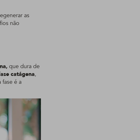
regenerar as
fios não
na,
que dura de
fase catágena
,
 fase é a