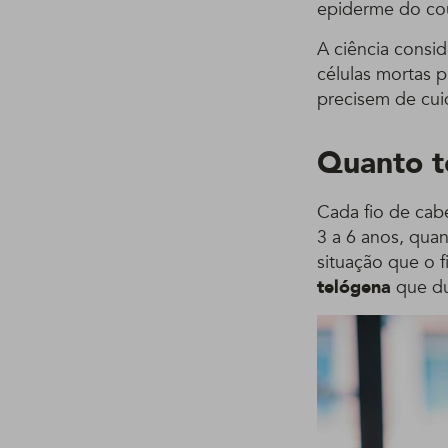
epiderme do co
A ciência consi
células mortas p
precisem de cui
Quanto t
Cada fio de cab
3 a 6 anos, qua
situação que o f
telógena
que du