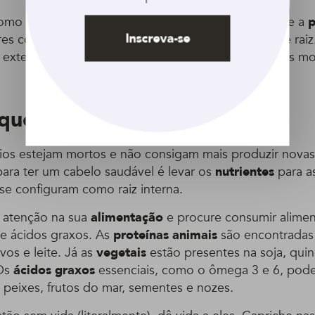
mo nosso fio é constituído cientificamente, imagine a
p
Inscreva-se
ares como a
área viva
do nosso cabelo, chamada de raiz.
r exterior, chamada de
haste
, é composta por células mo
 que fazer?
os estejam mortos e não consigam mais produzir novas 
para ter um cabelo saudável é levar os
nutrientes
para as
se configuram como raiz interna.
e atenção na sua
alimentação
e procure consumir alimen
e ácidos graxos. As
proteínas animais
são encontradas
vos e leite. Já as
vegetais
estão presentes na soja, quino
 Os
ácidos graxos
essenciais, como o ômega 3 e 6, pod
peixes, frutos do mar, sementes e nozes.