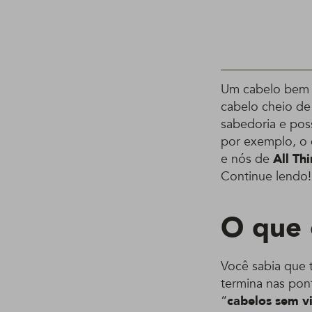
Um cabelo bem 
cabelo cheio de
sabedoria e pos
por exemplo, o
e nós de
All Th
Continue lendo!
O que 
Você sabia que t
termina nas po
“
cabelos sem v