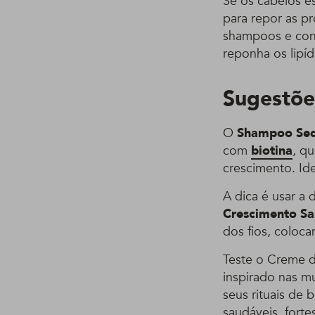
Se os cabelos es
para repor as pr
shampoos e cond
reponha os lip
Sugestõe
O
Shampoo Sed
com
biotina
, q
crescimento. Id
A dica é usar a
Crescimento S
dos fios, coloc
Teste o Creme d
inspirado nas m
seus rituais de 
saudáveis, fort