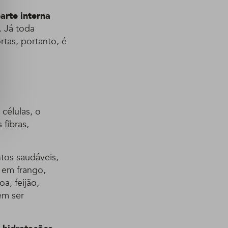
arte interna
 Já toda
rtas, portanto, é
células, o
 fibras,
tos saudáveis,
 em frango,
a, feijão,
em ser