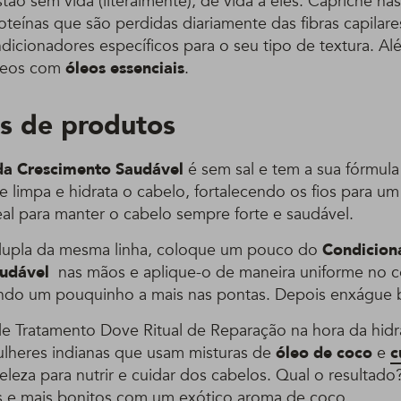
tão sem vida (literalmente), dê vida a eles. Capriche na
oteínas que são perdidas diariamente das fibras capilare
icionadores específicos para o seu tipo de textura. Al
ídeos com
óleos essenciais
.
s de produtos
a Crescimento Saudável
é sem sal e tem a sua fórmula
ue limpa e hidrata o cabelo, fortalecendo os fios para u
eal para manter o cabelo sempre forte e saudável.
 dupla da mesma linha, coloque um pouco do
Condicion
audável
nas mãos e aplique-o de maneira uniforme no 
ando um pouquinho a mais nas pontas. Depois enxágue
e Tratamento Dove Ritual de Reparação na hora da hidra
ulheres indianas que usam misturas de
óleo de coco
e
c
beleza para nutrir e cuidar dos cabelos. Qual o resultad
es e mais bonitos com um exótico aroma de coco.