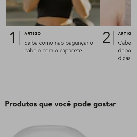
ARTIGO
ARTIGO
Saiba como não bagunçar o
Cabelo 
cabelo com o capacete
depois 
dicas p
proble
Produtos que você pode gostar