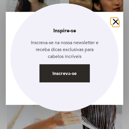
Fechar
Inspire-se
Inscreva-se na nossa newsletter e
receba dicas exclusivas para
ARTIGO
ARTIGO
cabelos incríveis
Força e crescimento:
Acabamos com a
conheça os benefícios
dúvida: especialistas
Inscreva-se
da vitamina B6 no
explicam se o cabelo
cabelo
cai mais no verão