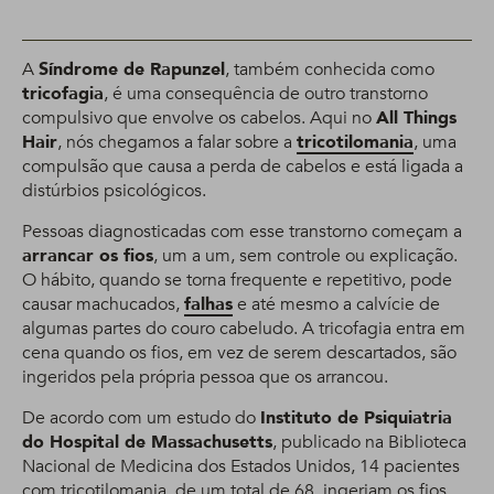
A
Síndrome de Rapunzel
, também conhecida como
tricofagia
, é uma consequência de outro transtorno
compulsivo que envolve os cabelos. Aqui no
All Things
Hair
, nós chegamos a falar sobre a
tricotilomania
, uma
compulsão que causa a perda de cabelos e está ligada a
distúrbios psicológicos.
Pessoas diagnosticadas com esse transtorno começam a
arrancar os fios
, um a um, sem controle ou explicação.
O hábito, quando se torna frequente e repetitivo, pode
causar machucados,
falhas
e até mesmo a calvície de
algumas partes do couro cabeludo. A tricofagia entra em
cena quando os fios, em vez de serem descartados, são
ingeridos pela própria pessoa que os arrancou.
De acordo com um estudo do
Instituto de Psiquiatria
do Hospital de Massachusetts
, publicado na Biblioteca
Nacional de Medicina dos Estados Unidos, 14 pacientes
com tricotilomania, de um total de 68, ingeriam os fios