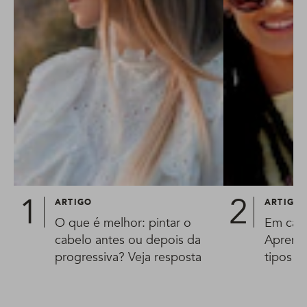
ARTIGO
ARTIGO
O que é melhor: pintar o
Em casa
cabelo antes ou depois da
Aprenda
progressiva? Veja resposta
tipos d