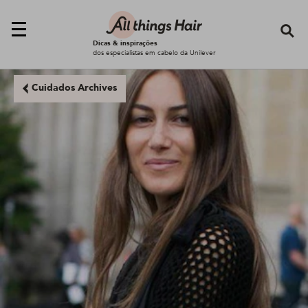
Se
Dicas & inspirações
dos especialistas em cabelo da Unilever
Cuidados Archives