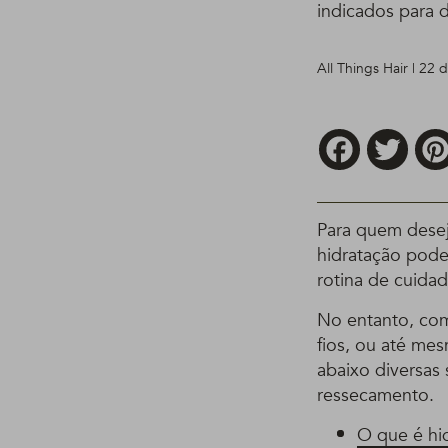
indicados para 
All Things Hair | 22
Facebook
Twitt
Para quem deseja
hidratação pode
rotina de cuidad
No entanto, com
fios, ou até me
abaixo diversas 
ressecamento.
O que é hid