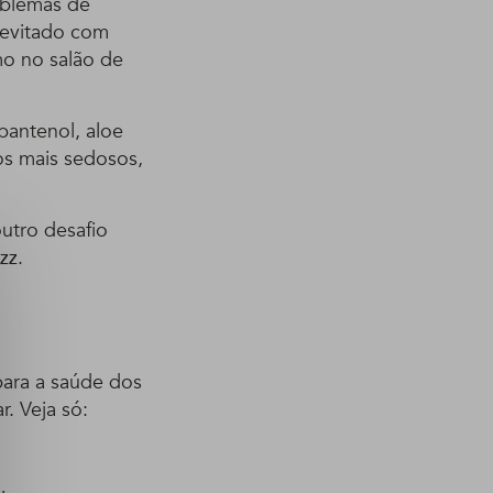
oblemas de
 evitado com
mo no salão de
pantenol, aloe
os mais sedosos,
utro desafio
zz.
para a saúde dos
r. Veja só: