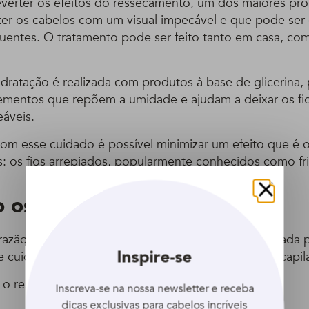
reverter os efeitos do ressecamento, um dos maiores pr
r os cabelos com um visual impecável e que pode ser
quentes. O tratamento pode ser feito tanto em casa, co
dratação é realizada com produtos à base de glicerina, 
lementos que repõem a umidade e ajudam a deixar os fi
eáveis.
com esse cuidado é possível minimizar um efeito que é o
s: os fios arrepiados, popularmente conhecidos como fri
 os benefícios?
Fechar
razão para que a hidratação seja tão famosa e indicada 
Inspire-se
de cuidado tem diversos benefícios para a estrutura capila
 o ressecamento.
Inscreva-se na nossa newsletter e receba
dicas exclusivas para cabelos incríveis