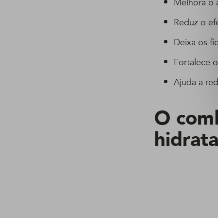
Melhora o 
Reduz o efe
Deixa os fi
Fortalece o
Ajuda a red
O comb
hidrat