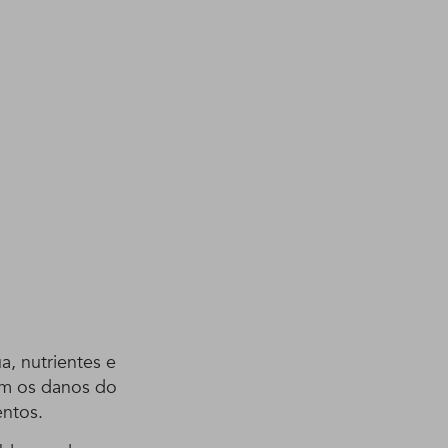
, nutrientes e
om os danos do
entos.