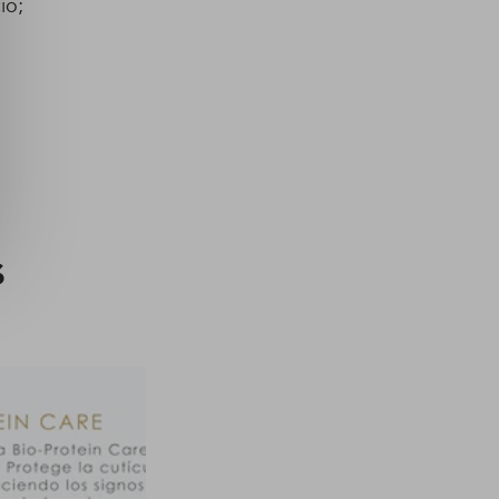
io;
s