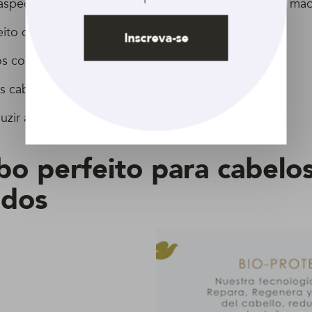
aspecto do cabelo, fazendo com que ele fique mais mac
ito do frizz;
Inscreva-se
os com mais brilho;
s cabelos;
uzir a quebra capilar.
o perfeito para cabelo
ados