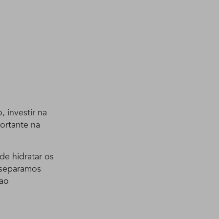
 investir na
ortante na
de hidratar os
 separamos
 ao