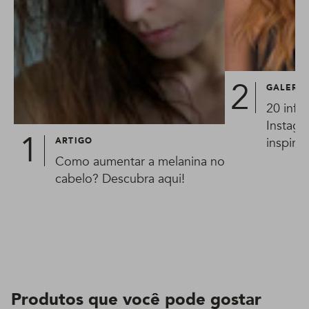
GALERIA
20 infl
Instagr
inspirar
ARTIGO
Como aumentar a melanina no
cabelo? Descubra aqui!
Produtos que você pode gostar