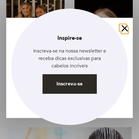
Fechar
Inspire-se
Inscreva-se na nossa newsletter e
receba dicas exclusivas para
cabelos incríveis
Inscreva-se
ARTIGO
ARTIGO
Rayza Nicácio e Niina
Novidade: saiba tudo
Secrets compartilham
sobre o óleo de
rituais de beleza e
andiroba para cabelo
lançam promoção da
linha Dove Nutritive
Secrets