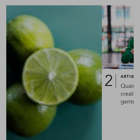
ARTIGO
Quais o
creatin
gente t