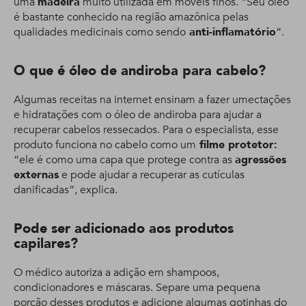
uma
madeira
muito utilizada em móveis finos. “Seu óleo
é bastante conhecido na região amazônica pelas
qualidades medicinais como sendo
anti-inflamatório
“.
O que é óleo de andiroba para cabelo?
Algumas receitas na internet ensinam a fazer umectações
e hidratações com o óleo de andiroba para ajudar a
recuperar cabelos ressecados. Para o especialista, esse
produto funciona no cabelo como um
filme protetor:
“ele é como uma capa que protege contra as
agressões
externas
e pode ajudar a recuperar as cutículas
danificadas”, explica.
Pode ser adicionado aos produtos
capilares?
O médico autoriza a adição em shampoos,
condicionadores e máscaras. Separe uma pequena
porção desses produtos e adicione algumas gotinhas do