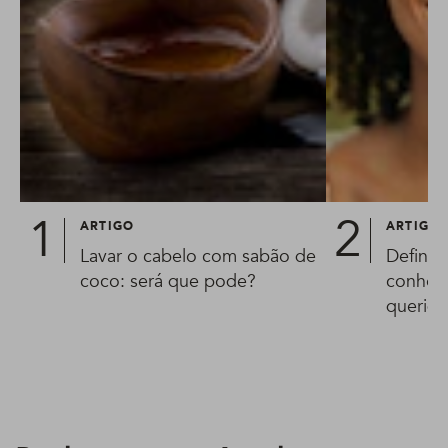
ARTIGO
ARTIGO
Lavar o cabelo com sabão de
Definiç
coco: será que pode?
conheça
queridi