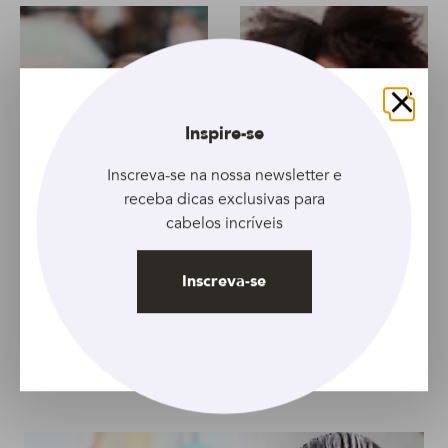
Fechar
Inspire-se
Inscreva-se na nossa newsletter e
receba dicas exclusivas para
cabelos incríveis
Inscreva-se
ARTIGO
ARTIGO
DD cream para cabelo:
Os melhores cremes
novo produto para
de pentear para
colocar na prateleira
cabelos crespos