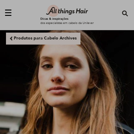
Se
Dicas & inspirações
dos especialistas em cabelo da Unilever
Produtos para Cabelo Archives