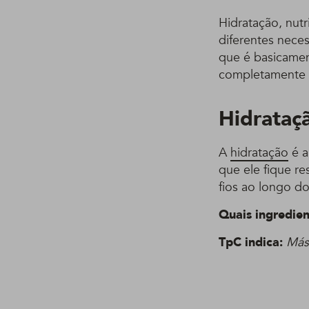
Hidratação, nutr
diferentes nece
que é basicamen
completamente a
Hidrataç
A
hidratação
é a
que ele fique r
fios ao longo d
Quais ingredien
TpC indica:
Más