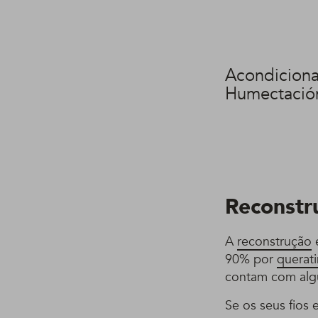
Acondicion
Humectación
Reconstr
A
reconstrução
é
90% por
querat
contam com algu
Se os seus fios 