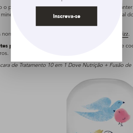
o o próprio nome já sugere, é a responsável por manter 
 minerais e também garantir que a oleosidade natural do
Inscreva-se
s normalmente têm aparência opaca e
excesso de frizz
.
tes procurar nos creme:
óleos vegetais
, como o de coc
ros.
cara de Tratamento 10 em 1 Dove Nutrição + Fusão de