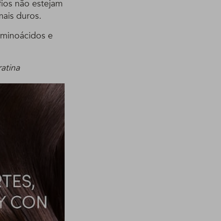
fios não estejam
ais duros.
aminoácidos e
atina