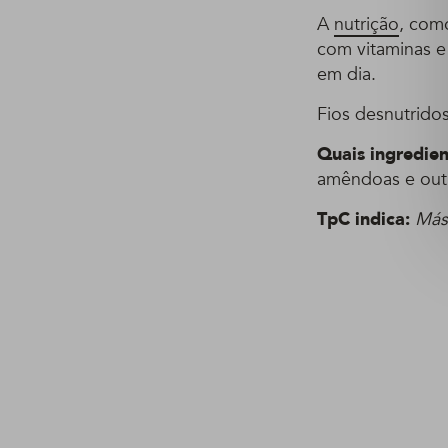
A
nutrição
, com
com vitaminas e
em dia.
Fios desnutrido
Quais ingredien
amêndoas e out
TpC indica:
Más