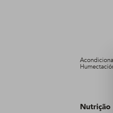
Acondicion
Humectación
Nutrição