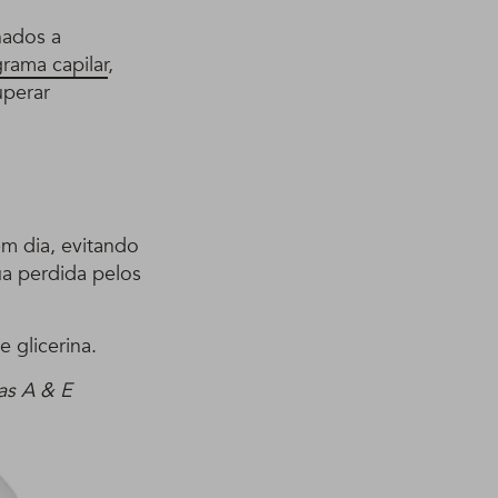
nados a
rama capilar
,
uperar
m dia, evitando
ua perdida pelos
 glicerina.
as A & E