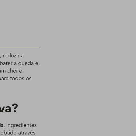
 reduzir a
mbater a queda e,
um cheiro
para todos os
va?
is
, ingredientes
 obtido através