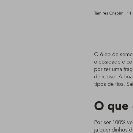
Tamires Crispim | 1
O óleo de sement
oleosidade e com
por ter uma fra
delicioso. A boa
tipos de fios. S
O que 
Por ser 100% veg
já queridinhos d