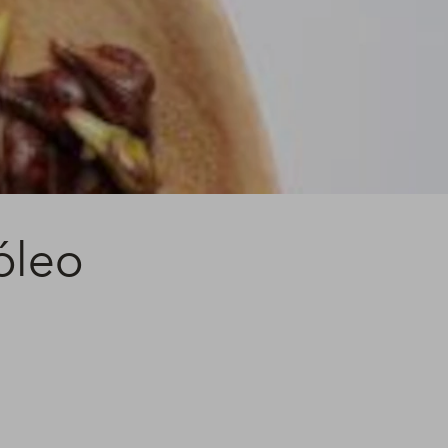
óleo
s