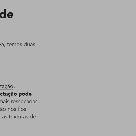
 de
va, temos duas
ctação
,
ctação pode
mais ressecadas.
ão nos fios
 as texturas de