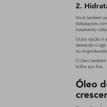
2. Hidra
Você também pod
hidratações con
tratamento utiliz
Outra opção é a
deixando-o agir
ou engordurado, 
O óleo també
brilho aos fios.
Óleo d
cresce