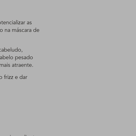
encializar as
ro na máscara de
 cabeludo,
 cabelo pesado
mais atraente.
o frizz e dar