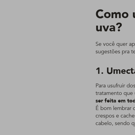
Como u
uva?
Se você quer ap
sugestões pra te
1. Umect
Para usufruir do
tratamento que u
ser feita em to
É bom lembrar q
crespos e cache
cabelo, sendo 