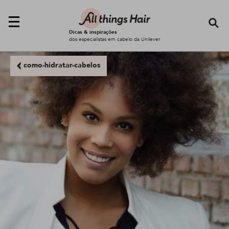
Se
Dicas & inspirações
dos especialistas em cabelo da Unilever
como-hidratar-cabelos