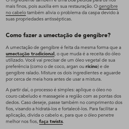
O ingrediente também é uma boa pedida para os fios
mais finos, pois auxilia em sua restauração. O
gengibre
no cabelo
também alivia o problema da caspa devido à
suas propriedades antissépticas.
Como fazer a umectação de gengibre?
A umectação de gengibre é feita da mesma forma que a
umectação tradicional
, o que muda é a receita do óleo
utilizado. Você vai precisar de um óleo vegetal de sua
preferência (como o de coco, argan ou
rícino
) e de
gengibre ralado. Misture os dois ingredientes e aguarde
por cerca de meia hora antes de usar a mistura.
A partir daí, o processo é simples: aplique o óleo no
couro cabeludo e massageie a região com as pontas dos
dedos. Caso deseje, passe também no comprimento dos
fios, visando a hidratá-los e fortalecê-los. Para facilitar a
aplicação, divida o cabelo e, para que o óleo penetre
melhor nos fios,
faça twists
.