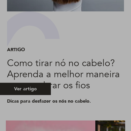
ARTIGO
Como tirar nó no cabelo?
Aprenda a melhor maneira
sem quebrar os fios
Ver artigo
Dicas para desfazer os nós no cabelo.