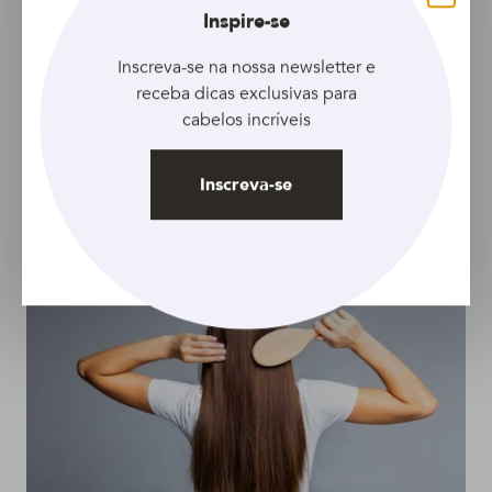
Fechar
Inspire-se
Inscreva-se na nossa newsletter e
receba dicas exclusivas para
ARTIGO
ARTIGO
cabelos incríveis
Óleo de tutano para
Óleo de coco para
cabelo: conheça os
caspa: é uma solução
Inscreva-se
benefícios desse
para o problema?
produto