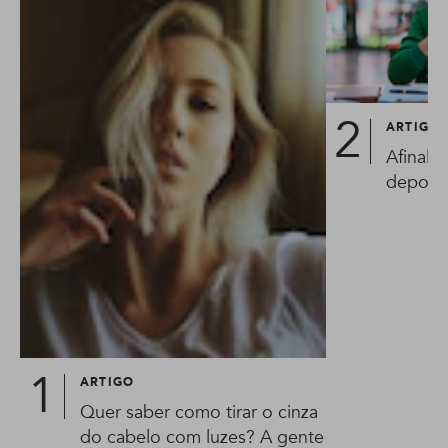
ARTIGO
Afinal, 
depois 
ARTIGO
Quer saber como tirar o cinza
do cabelo com luzes? A gente