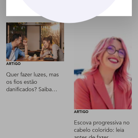
Artigo anterior
Artigo seguinte
ARTIGO
Quer fazer luzes, mas
os fios estão
danificados? Saiba
quais cuidados tomar!
ARTIGO
Escova progressiva no
cabelo colorido: leia
antes de fazer