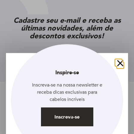
Cadastre seu e-mail e receba as
últimas novidades, além de
descontos exclusivos!
Inscreva-se
Fechar
Inspire-se
Inscreva-se na nossa newsletter e
receba dicas exclusivas para
Tópicos relacionados
cabelos incríveis
Artigo
Feminino
MÃ¡scara
Inscreva-se