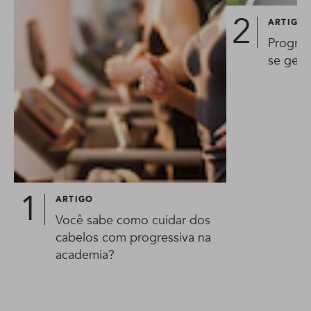
ARTIGO
Progres
se gest
ARTIGO
Você sabe como cuidar dos
cabelos com progressiva na
academia?