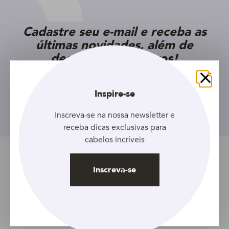
Cadastre seu e-mail e receba as
últimas novidades, além de
descontos exclusivos!
Fechar
Inspire-se
Inscreva-se
Inscreva-se na nossa newsletter e
receba dicas exclusivas para
cabelos incríveis
Tópicos relacionados
Inscreva-se
Alisado
Alisador
Artigo
Com quÃ­mica
Feminino
Liso
Progressiva
Todos os comprimentos