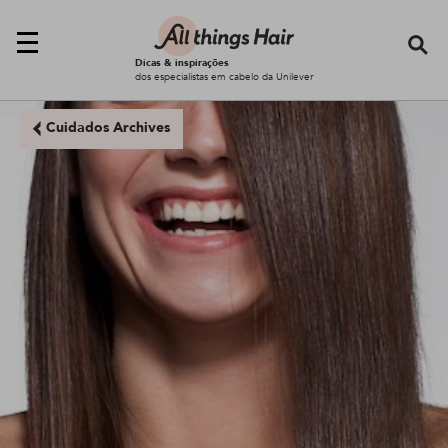
Se
Dicas & inspirações
dos especialistas em cabelo da Unilever
Cuidados Archives