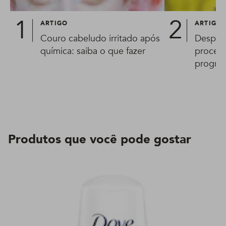
ARTIGO
ARTIGO
Couro cabeludo irritado após
Desprog
química: saiba o que fazer
procedi
progres
Produtos que você pode gostar