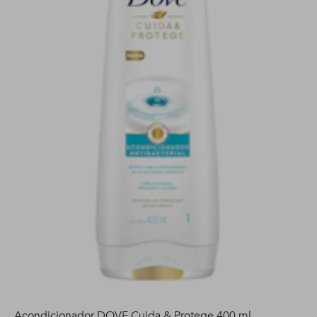
Acondicionador DOVE Cuida & Protege 400 ml