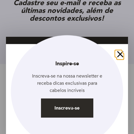
Cadastre seu e-mail e receba as
últimas novidades, além de
descontos exclusivos!
Inscreva-se
Fechar
Inspire-se
Inscreva-se na nossa newsletter e
Tópicos relacionados
receba dicas exclusivas para
cabelos incríveis
Alisado
Artigo
Feminino
Queratina
Inscreva-se
Artigo anterior
Artigo seguinte