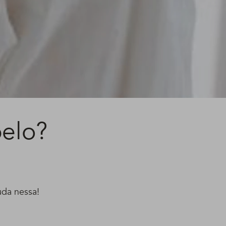
belo?
uda nessa!