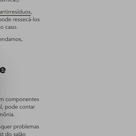
ntirresíduos
,
pode ressecá-los
 o caso.
mendamos,
 e
com componentes
al, pode contar
mônia.
isquer problemas
st do salão