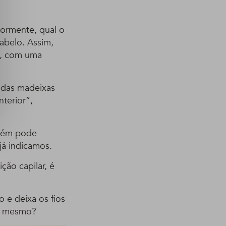
riormente, qual o
abelo. Assim,
ta, com uma
o das madeixas
terior”,
mbém pode
já indicamos.
ção capilar, é
 e deixa os fios
 é mesmo?