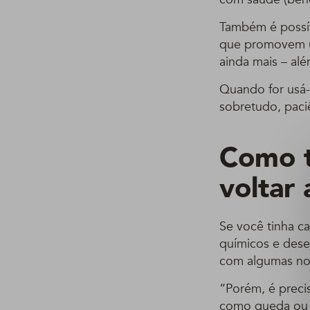
Também é possív
que promovem um
ainda mais – alé
Quando for usá
sobretudo, pac
Como t
voltar
Se você tinha 
químicos e desej
com algumas no
“Porém, é preci
como queda ou e