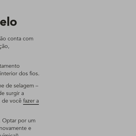
elo
 não conta com
nção,
atamento
nterior dos fios.
me de selagem –
de surgir a
es de você
fazer a
o. Optar por um
r novamente e
ímica!).