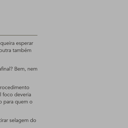
 queira esperar
u outra também
afinal? Bem, nem
procedimento
l foco deveria
to para quem o
irar selagem do