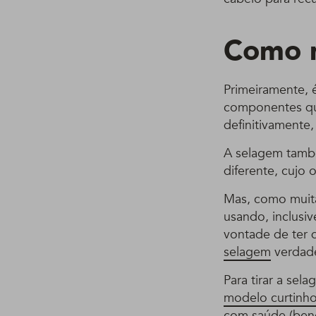
Como r
Primeiramente, 
componentes qu
definitivamente, 
A selagem tamb
diferente, cujo 
Mas, como muita
usando, inclusiv
vontade de ter d
selagem
verdade
Para tirar a sel
modelo curtinh
com saúde (bene