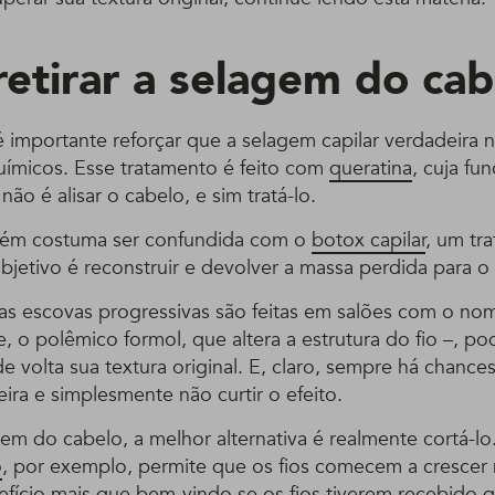
etirar a selagem do cab
é importante reforçar que a selagem capilar verdadeira
ímicos. Esse tratamento é feito com
queratina
, cuja fu
não é alisar o cabelo, e sim tratá-lo.
ém costuma ser confundida com o
botox capilar
, um tr
objetivo é reconstruir e devolver a massa perdida para o i
s escovas progressivas são feitas em salões com o no
e, o polêmico formol, que altera a estrutura do fio –, po
e volta sua textura original. E, claro, sempre há chanc
ira e simplesmente não curtir o efeito.
agem do cabelo, a melhor alternativa é realmente cortá-l
o
, por exemplo, permite que os fios comecem a cresce
fício mais que bem-vindo se os fios tiverem recebido qu