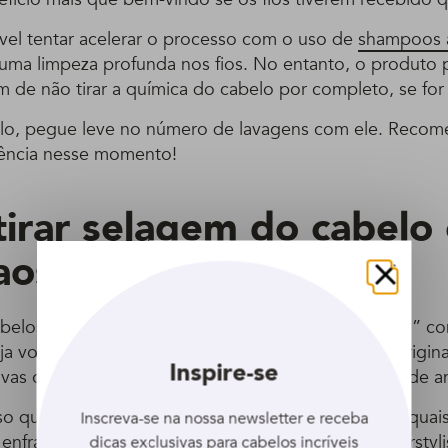
el tentar acelerar o processo com o uso de
shampoos a
a limpeza profunda nos fios. No entanto, o produto 
m de não tirar a química do cabelo por completo, se for
-lo, pegue leve no número de lavagens com ele. Reco
iência nesse momento!
irar selagem do cabelo
 aos cachos?
Fechar
cabelos encaracolados ou crespos, fez uma “selagem” 
a voltar a desfilar com uma textura semelhante à origin
Inspire-se
vas opções de procedimentos, geralmente à base de a
so que haja compatibilidade de química para evitar qua
Inscreva-se na nossa newsletter e receba
nfraquecimento do fio”, alerta Maicon Arruda, hairstyli
dicas exclusivas para cabelos incríveis