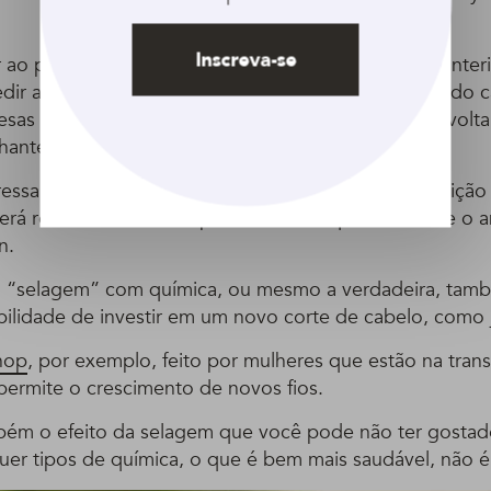
Inscreva-se
r ao profissional o que você deseja, o que foi feito ante
edir a ele uma orientação sobre como tirar selagem do c
resas desagradáveis e reconquista seus caracóis de vol
ante à original.
ressaltar que esse ‘retorno’ não trará a mesma condiçã
 será realizado um novo procedimento químico sobre o an
n.
sa “selagem” com química, ou mesmo a verdadeira, ta
ibilidade de investir em um novo corte de cabelo, como 
hop
, por exemplo, feito por mulheres que estão na transi
permite o crescimento de novos fios.
ém o efeito da selagem que você pode não ter gostado
uer tipos de química, o que é bem mais saudável, não