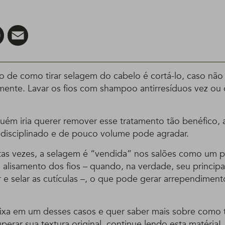
er
Pinterest
Email
o de como tirar selagem do cabelo é cortá-lo, caso não
lmente. Lavar os fios com shampoo antirresíduos vez o
uém iria querer remover esse tratamento tão benéfico, 
 disciplinado e de pouco volume pode agradar.
tas vezes, a selagem é “vendida” nos salões como um 
 alisamento dos fios – quando, na verdade, seu principa
r e selar as cutículas –, o que pode gerar arrependimen
ixa em um desses casos e quer saber mais sobre como t
perar sua textura original, continue lendo esta matéria!