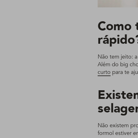
Como t
rápido
Não tem jeito: a
Além do big cho
curto
para te aju
Existe
selag
Não existem pro
formol estiver e