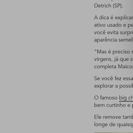
Detrich (SP).
A dica é explica
ativo usado e p
você evita surp
aparência semelh
“Mas é preciso 
virgens, já que
completa Maico
Se você fez es
explorar a poss
O famoso
big c
bem curtinho e 
Ele remove tamb
longe de quaisq