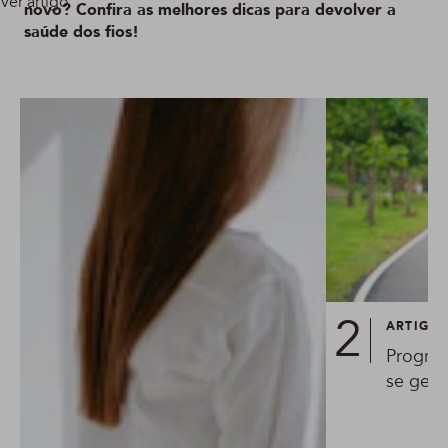
Ver artigo
novo? Confira as melhores dicas para devolver a
saúde dos fios!
ARTIGO
Progres
se gest