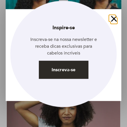
Fechar
Inspire-se
Inscreva-se na nossa newsletter e
ARTIGO
ARTIGO
receba dicas exclusivas para
cabelos incríveis
Relaxamento capilar:
Relaxamento para
conheça os principais
cabelos cacheados:
riscos
veja como funciona a
Inscreva-se
aplicação e quais são
os cuidados