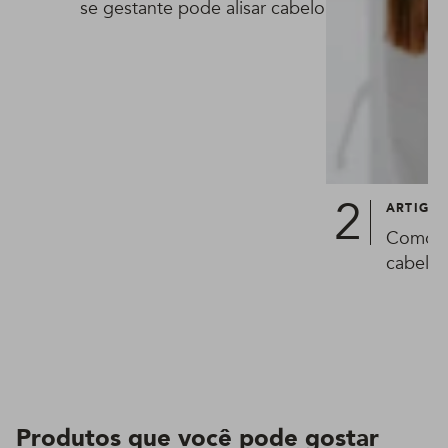
se gestante pode alisar cabelo
ARTIGO
Como ti
cabelo?
Produtos que você pode gostar