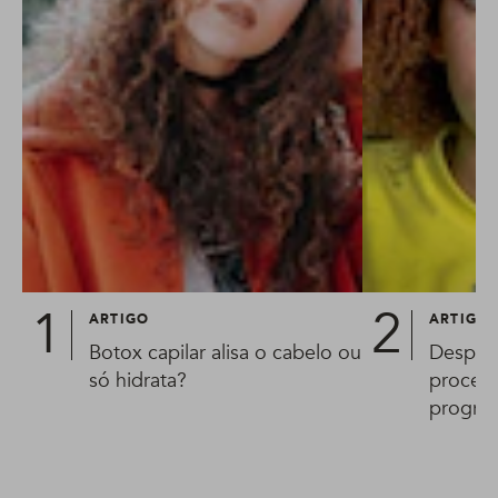
ARTIGO
ARTIGO
Botox capilar alisa o cabelo ou
Desprog
só hidrata?
procedi
progres