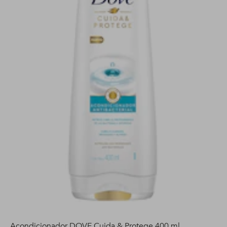
Acondicionador DOVE Cuida & Protege 400 ml