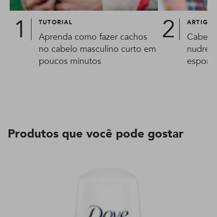
TUTORIAL
ARTIGO
Aprenda como fazer cachos
Cabelo 
no cabelo masculino curto em
nudred:
poucos minutos
esponja
Produtos que você pode gostar