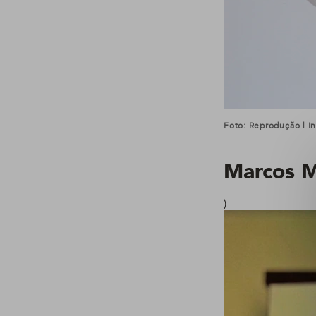
Foto: Reprodução | I
Marcos M
)