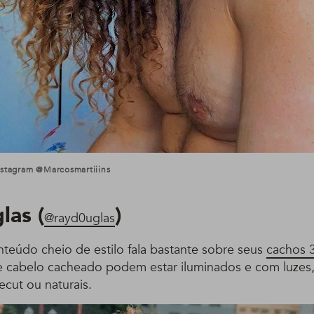
nstagram @marcosmartiiins
las (
)
@rayd0uglas
nteúdo cheio de estilo fala bastante sobre seus
cachos 
e cabelo cacheado podem estar iluminados e com luzes,
cut ou naturais.