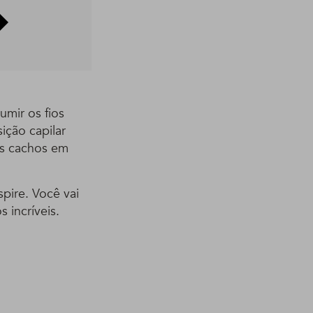
umir os fios
ição capilar
eus cachos em
pire. Você vai
 incríveis.