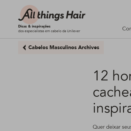
Dicas & inspirações
Cor
dos especialistas em cabelo da Unilever
Cabelos Masculinos Archives
12 ho
cache
inspir
Quer deixar seu