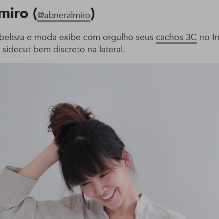
miro (
)
@abneralmiro
 beleza e moda exibe com orgulho seus
cachos 3C
no In
sidecut bem discreto na lateral.