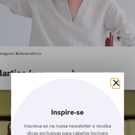
nstagram @abneralmiro
artins (
)
@marcosmartiins
Fechar
Inspire-se
Inscreva-se na nossa newsletter e receba
dicas exclusivas para cabelos incríveis