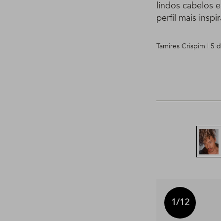
lindos cabelos 
perfil mais insp
Tamires Crispim | 5 
1
/12