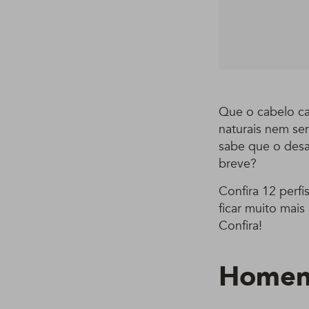
Que o cabelo ca
naturais nem sem
sabe que o desaf
breve?
Confira 12 perf
ficar muito mai
Confira!
Homens