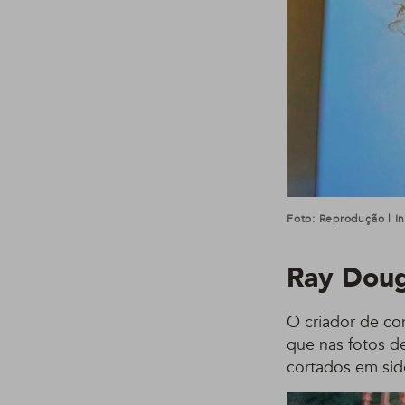
Foto: Reprodução | I
Ray Doug
O criador de co
que nas fotos d
cortados em side