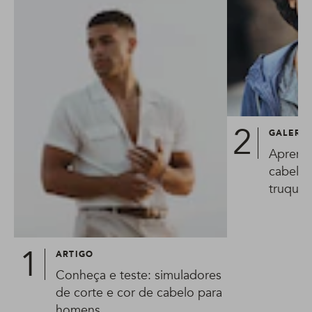
GALERIA
Aprend
cabelo 
truques
ARTIGO
Conheça e teste: simuladores
de corte e cor de cabelo para
homens