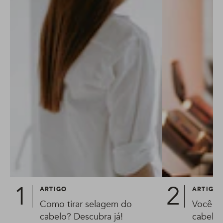
ARTIGO
ARTIGO
Como tirar selagem do
Você s
cabelo? Descubra já!
cabelos