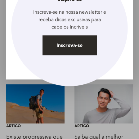
Inscreva-se na nossa newsletter e
Tópicos relacionados
receba dicas exclusivas para
Alisado
Artigo
Cabelo oleoso
Feminino
cabelos incríveis
Limpeza Profunda
Inscreva-se
Artigo anterior
Artigo seguinte
ARTIGO
ARTIGO
Existe progressiva que
Saiba qual a melhor