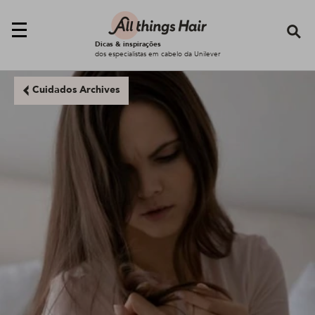
Se
Dicas & inspirações
dos especialistas em cabelo da Unilever
Cuidados Archives