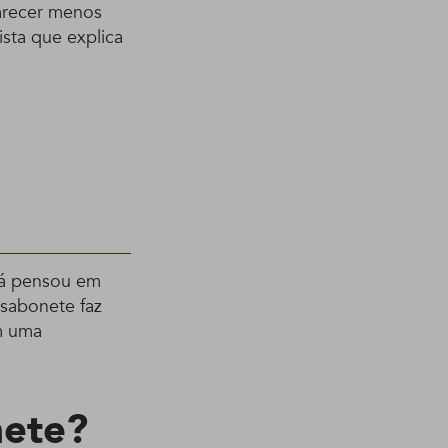
arecer menos
sta que explica
já pensou em
 sabonete faz
m uma
nete?