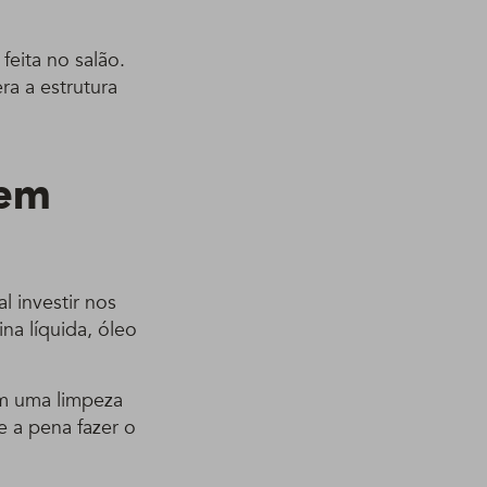
eita no salão.
a a estrutura
sem
l investir nos
a líquida, óleo
m uma limpeza
e a pena fazer o