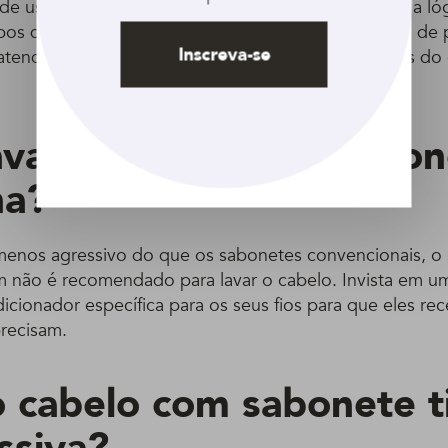
 usar sabonete líquido para lavar a cabeça. Aqui, a l
ipos de sabonetes. Como a gente já disse, esse tipo de 
Inscreva-se
atender às necessidades da pele do corpo, e não às do
var o cabelo com sabon
na?
menos agressivo do que os sabonetes convencionais, o
m não é recomendado para lavar o cabelo. Invista em u
cionador específica para os seus fios para que eles r
precisam.
o cabelo com sabonete ti