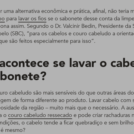
 uma alternativa econômica e prática, afinal, não teria 
oo
para
lavar os fios
se o sabonete desse conta da limpe
iona assim. Segundo o Dr. Valcinir Bedin, Presidente da
abelo (SBC), “para os cabelos e couro cabeludo a orient
ue são feitos especialmente para isso”.
acontece se lavar o cab
abonete?
uro cabeludo são mais sensíveis do que outras áreas do
agem de forma diferente ao produto. Lavar cabelo com
leosidade da região – muito mais que o necessário. A au
xa o
couro cabeludo ressecado
e pode criar rachaduras 
ondições, o cabelo tende a ficar quebradiço e sem brilh
o é mesmo?