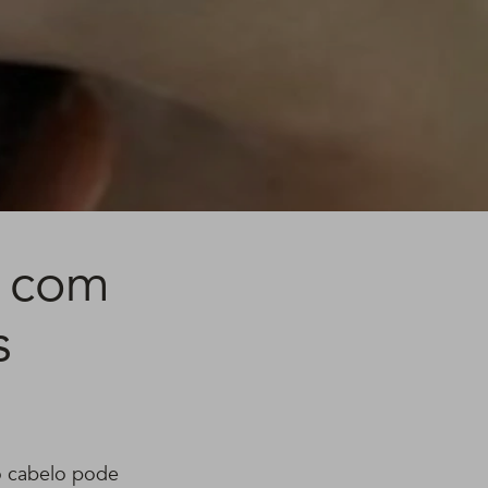
o com
s
 o cabelo pode