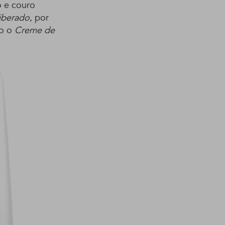
o e couro
iberado
, por
mo o
Creme de