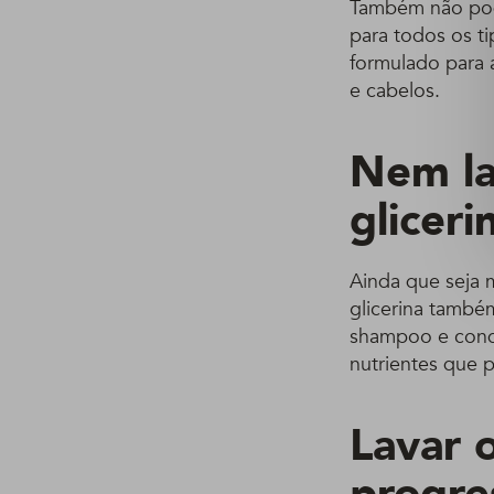
Também não pode
para todos os t
formulado para 
e cabelos.
Nem la
gliceri
Ainda que seja 
glicerina també
shampoo e condi
nutrientes que 
Lavar 