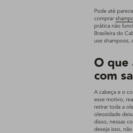
Pode até parecer
comprar
shamp
prática não func
Brasileira do C
use shampoos, q
O que 
com s
A cabeça e o co
esse motivo, re
retirar toda a o
oleosidade dei
disso, nessas c
deseja isso, nã