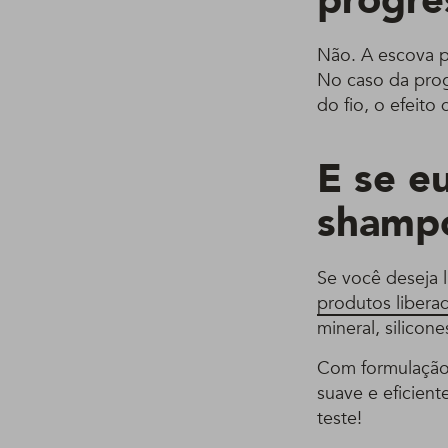
progre
Não. A escova p
No caso da prog
do fio, o efeito
E se e
shamp
Se você deseja l
produtos libera
mineral, silicon
Com formulação
suave e eficient
teste!