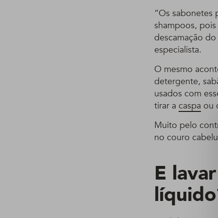
“Os sabonetes 
shampoos, pois s
descamação do c
especialista.
O mesmo aconte
detergente, sab
usados com esse 
tirar a
caspa
ou q
Muito pelo contr
no couro cabel
E lava
líquido