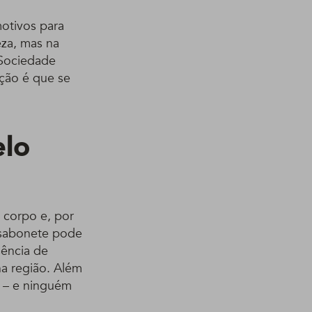
motivos para
za, mas na
 Sociedade
ação é que se
elo
 corpo e, por
 sabonete pode
sência de
na região. Além
o – e ninguém