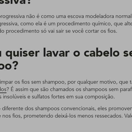
ssiva?
rogressiva não é como uma escova modeladora normal f
ressiva, como ela é um procedimento químico, que alter
 do procedimento só vai sair se você cortar os fios.
u quiser lavar o cabelo 
oo?
impar os fios sem shampoo, por qualquer motivo, que ta
dos
? É assim que são chamados os shampoos sem parafin
es insolúveis e sulfatos fortes em sua composição.
 diferente dos shampoos convencionais, eles promove
e nos fios, prometendo deixá-los menos ressecados. Val