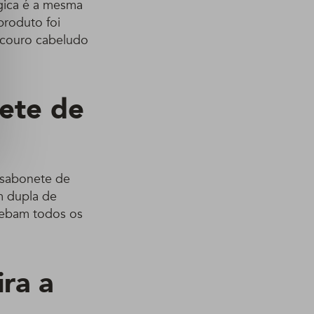
ógica é a mesma
produto foi
 couro cabeludo
ete de
 sabonete de
m dupla de
ecebam todos os
ra a