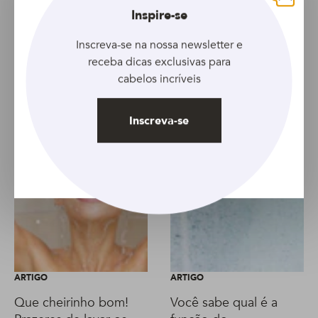
Fechar
Inspire-se
Artigo anterior
Artigo seguinte
Inscreva-se na nossa newsletter e
receba dicas exclusivas para
cabelos incríveis
Inscreva-se
ARTIGO
ARTIGO
Que cheirinho bom!
Você sabe qual é a