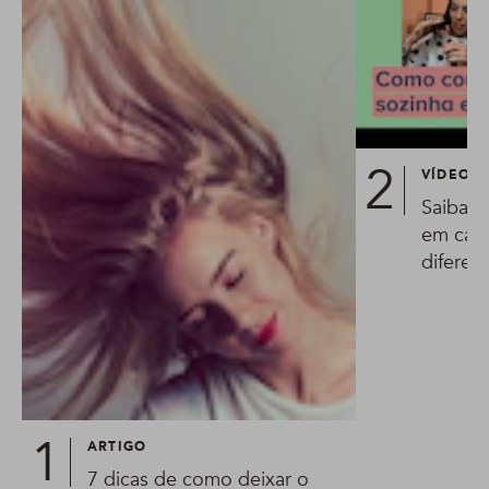
VÍDEO
Saiba c
em casa
diferent
ARTIGO
7 dicas de como deixar o