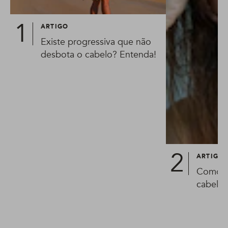
ARTIGO
Existe progressiva que não
desbota o cabelo? Entenda!
ARTIGO
Como a
cabelo?