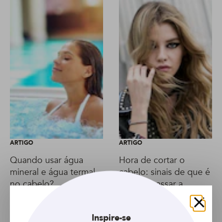
ARTIGO
ARTIGO
Quando usar água
Hora de cortar o
mineral e água termal
cabelo: sinais de que é
no cabelo?
preciso passar a
tesoura
Fechar
Inspire-se