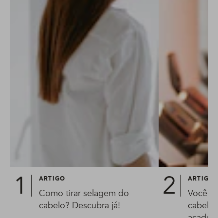
ARTIGO
ARTIGO
Como tirar selagem do
Você s
cabelo? Descubra já!
cabelos
academ