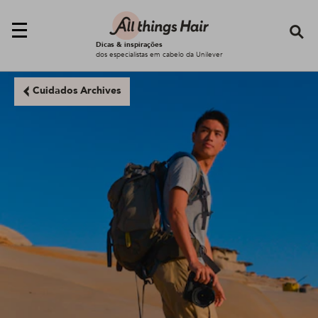
Se
Dicas & inspirações
dos especialistas em cabelo da Unilever
Cuidados Archives