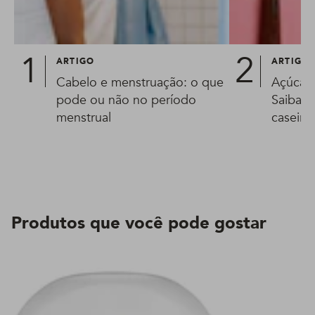
ARTIGO
ARTIGO
Cabelo e menstruação: o que
Açúcar 
pode ou não no período
Saiba t
menstrual
caseira
Produtos que você pode gostar