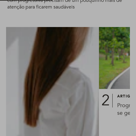
com progressiva precisam de um pouquinho mais de
atenção para ficarem saudáveis
ARTIGO
Progres
se gest