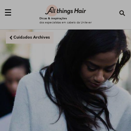
Se
Dicas & inspirações
dos especialistas em cabelo da Unilever
Cuidados Archives