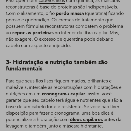
Para quem tem
cabelos lisos
com química, as máscaras
reconstrutoras à base de proteínas são indispensáveis.
Com o alisamento, o fio
perde massa
(queratina) ficando
poroso e quebradiço. Os cremes de tratamento que
possuem fórmulas reconstrutoras combatem o problema
ao
repor as proteínas
no interior da fibra capilar. Mas,
não exagere. O excesso de queratina pode deixar o
cabelo com aspecto enrijecido.
3- Hidratação e nutrição também são
fundamentais
Para que seus fios lisos fiquem macios, brilhantes e
maleáveis, intercale as reconstruções com hidratações e
nutrições em um
cronograma capilar
, assim, você
garante que seu cabelo terá água e nutrientes que são a
base de um cabelo forte e resistente. Se você não tiver
disposição para fazer o cronograma, uma boa dica é
potencializar a hidratação com
óleos capilares
antes da
lavagem e também junto a máscara hidratante.