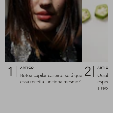
ARTIGO
ARTIGO
Botox capilar caseiro: será que
Quiabo 
essa receita funciona mesmo?
especial
a receit