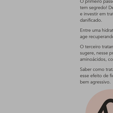
O primeiro passo
tem segredo! De
e investir em tr
danificado.
Entre uma hidra
age recuperando
O terceiro trat
sugere, nesse p
aminoácidos, c
Saber como trat
esse efeito de 
bem agressivo.