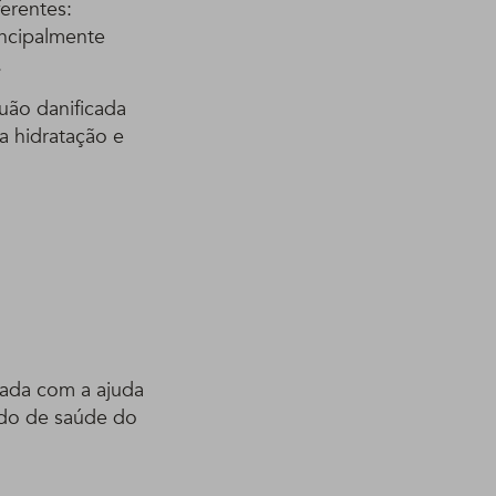
erentes:
incipalmente
.
uão danificada
a hidratação e
zada com a ajuda
ado de saúde do