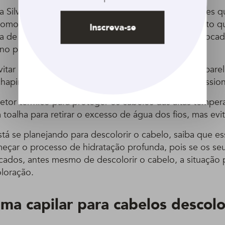
 Silva, é preciso também ficar atenta a outros fatores
omo a temperatura da água, que não pode ser muito q
Inscreva-se
a de shampoos, dando preferência para produtos focad
 no processo de descoloração.
vitar contato com cloro da água da piscina e com apare
hapinha e modelador de cachos”, completa a profission
etor térmico para proteger os cabelos das altas tempera
a toalha para retirar o excesso de água dos fios, mas evit
stá se planejando para descolorir o cabelo, saiba que 
meçar o processo de hidratação profunda, pois se os seus
cados, antes mesmo de descolorir o cabelo, a situação 
loração.
ma capilar para cabelos descolo