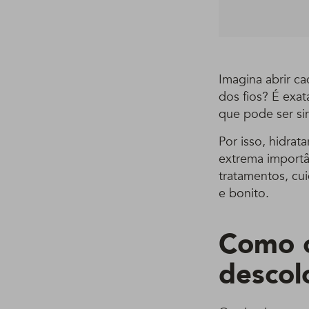
Imagina abrir c
dos fios? É exa
que pode ser si
Por isso, hidrata
extrema importân
tratamentos, cu
e bonito.
Como c
descol