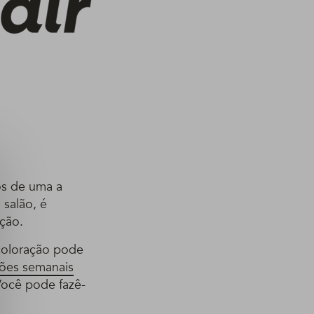
s
os de uma a
 salão, é
ção.
scoloração pode
ções semanais
 Você pode fazê-