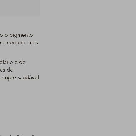
odo o pigmento
nica comum, mas
 diário e de
cas de
 sempre saudável