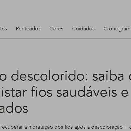
tes
Penteados
Cores
Cuidados
Cronograma
o descolorido: saiba
star fios saudáveis e
tados
ecuperar a hidratação dos fios após a descoloração + d