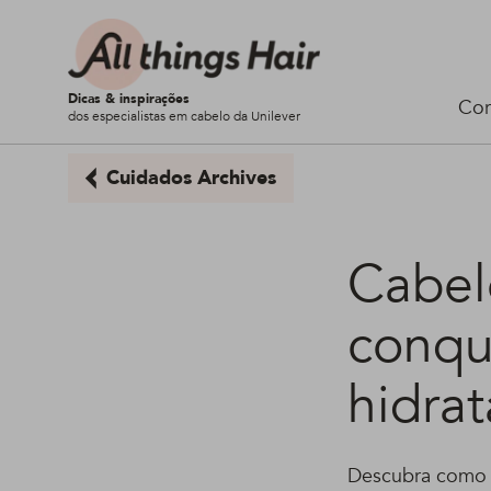
Dicas & inspirações
Cor
dos especialistas em cabelo da Unilever
Cuidados Archives
Cabel
conqui
hidra
Descubra como r