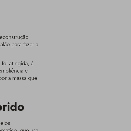
reconstrução
alão para fazer a
oi atingida, é
emoliência e
epor a massa que
orido
belos
omático, que usa