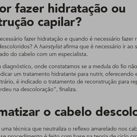
or fazer hidratação ou
trução capilar?
cessário fazer hidratação e quando é necessário fazer 
 descoloridos? A
hairstylist
afirma que é necessário ir ao s
tado do cabelo com um especialista.
diagnóstico, onde constatamos se a medula do fio não f
icar um tratamento hidratante para nutrir, oferecendo 
ntrário, é indicado o tratamento de reconstrução para r
erdeu na descoloração”, finaliza.
atizar o cabelo descol
é uma técnica que neutraliza o reflexo amarelado nos ca
sse procedimento é feito com base na teoria de ciclo cr