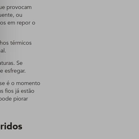
 que provocam
uente, ou
os em repor o
lhos térmicos
al.
turas. Se
e esfregar.
esse é o momento
 fios já estão
pode piorar
ridos