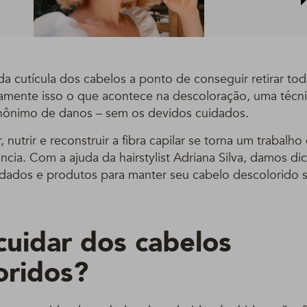
ada cutícula dos cabelos a ponto de conseguir retirar t
tamente isso o que acontece na descoloração, uma téc
nônimo de danos – sem os devidos cuidados.
r, nutrir e reconstruir a fibra capilar se torna um trabalho
cia. Com a ajuda da hairstylist Adriana Silva, damos di
idados e produtos para manter seu cabelo descolorido
uidar dos cabelos
oridos?