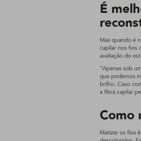
É melh
recons
Mas quando é ne
capilar nos fios
avaliação do es
“Apenas sob um 
que podemos ind
brilho. Caso co
a fibra capilar p
Como m
Matizar os fios 
descoloridos. E