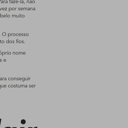
ara fazê-la, não
 vez por semana
abelo muito
s. O processo
o dos fios.
róprio nome
s e
ara conseguir
 que costuma ser