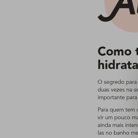
Como t
hidrat
O segredo para 
duas vezes na s
importante para
Para quem tem o
vir um pouco ma
ainda mais inten
las no banho me