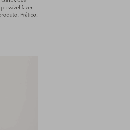
s curtos que
possível fazer
roduto. Prático,