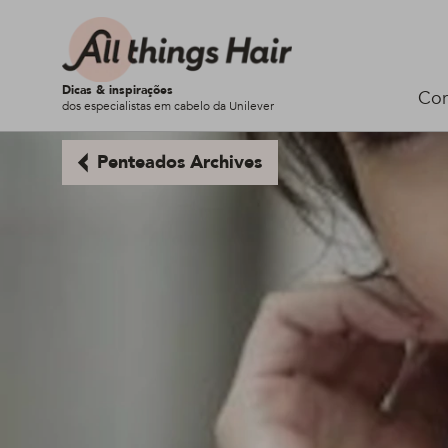
Dicas & inspirações
Cor
dos especialistas em cabelo da Unilever
Penteados Archives