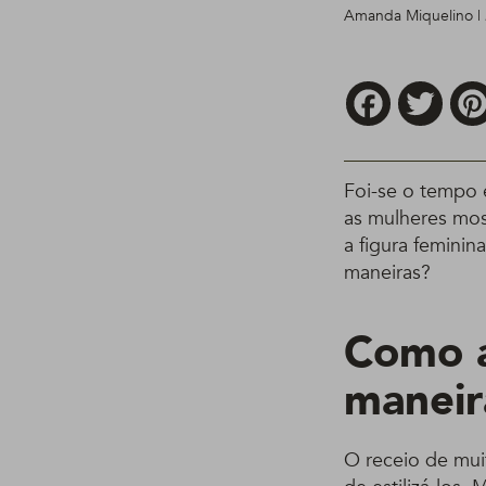
Amanda Miquelino |
Facebook
Twitt
Foi-se o tempo 
as mulheres mo
a figura feminin
maneiras?
Como a
maneir
O receio de muit