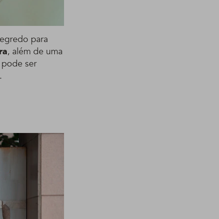
segredo para
ra
, além de uma
 pode ser
.