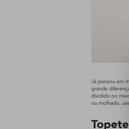
.
Já pensou em mu
grande diferenç
dividido no meio
ou molhado, use 
Topete