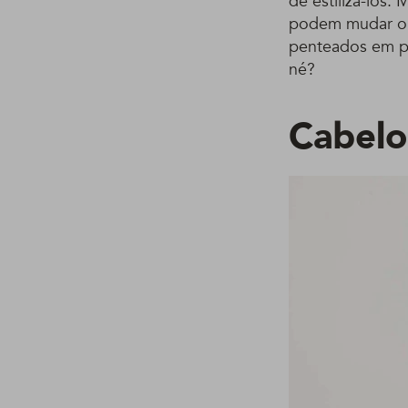
de estilizá-los.
podem mudar o v
penteados em po
né?
Cabelo