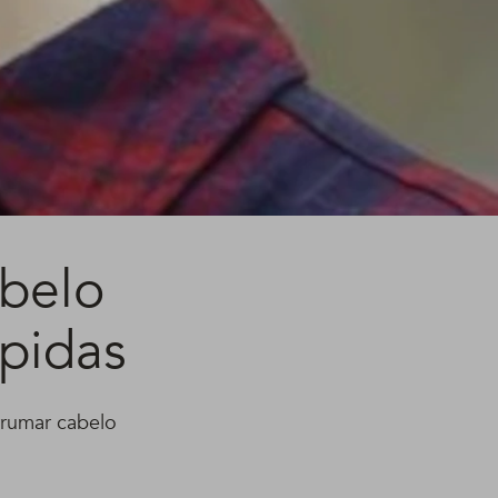
belo
ápidas
rrumar cabelo