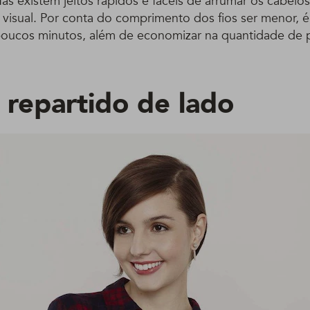
 Mas existem jeitos rápidos e fáceis de arrumar os cabelo
isual. Por conta do comprimento dos fios ser menor, é 
ucos minutos, além de economizar na quantidade de p
 repartido de lado