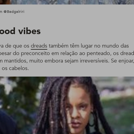
m @badgalriri
ood vibes
va de que os
dreads
também têm lugar no mundo das
pesar do preconceito em relação ao penteado, os dreads
m mantidos, muito embora sejam irreversíveis. Se enjoar,
o os cabelos.