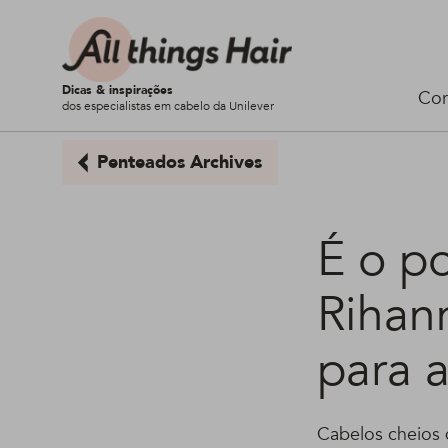
Dicas & inspirações
Cor
dos especialistas em cabelo da Unilever
Penteados Archives
É o p
Rihan
para a
Cabelos cheios d