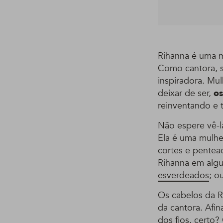
Rihanna é uma m
Como cantora, s
inspiradora. Mu
deixar de ser,
os
reinventando e 
Não espere vê-l
Ela é uma mulhe
cortes e pentead
Rihanna em algu
esverdeados
; o
Os cabelos da R
da cantora. Afin
dos fios, certo?