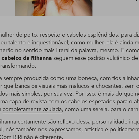
ulher de peito, respeito e cabelos esplêndidos, para di
eu talento é inquestionável; como mulher, ela é ainda m
lherão no sentido mais literal da palavra, mesmo. E com
 cabelos da Rihanna
seguem esse padrão vulcânico de 
transformando.
a sempre produzida como uma boneca, com fios alinhado
r que banca os visuais mais malucos e chocantes, sem d
os mais simples, por sua vez. Por isso, é mais do que n
ma capa de revista com os cabelos espetados para o al
u
completamente azulada
, como uma sereia, para o carn
ihanna certamente são reflexo dessa personalidade inq
al, nós também nos expressamos, artística e politicamen
 Com RiRi não é diferente.