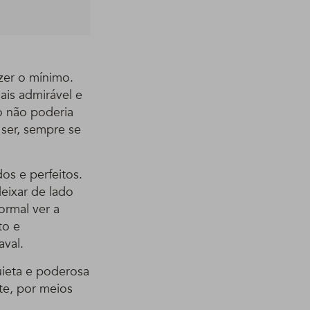
zer o mínimo.
ais admirável e
o não poderia
ser, sempre se
s e perfeitos.
eixar de lado
ormal ver a
to e
aval.
uieta e poderosa
te, por meios