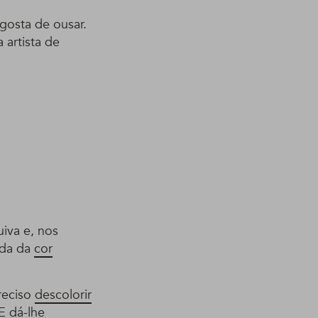
gosta de ousar.
 artista de
uiva e, nos
nda da
cor
reciso
descolorir
E dá-lhe