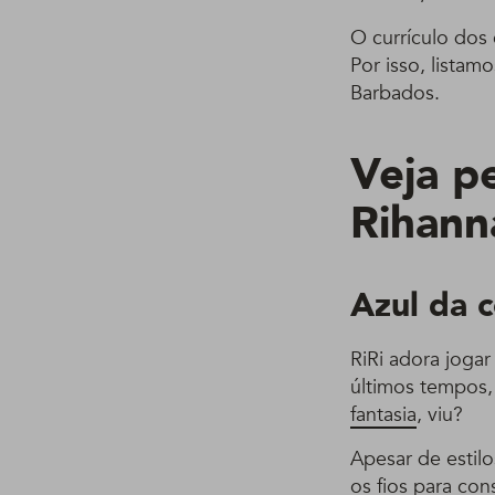
O currículo dos
Por isso, listam
Barbados.
Veja p
Rihann
Azul da 
RiRi adora jogar
últimos tempos
fantasia
, viu?
Apesar de estil
os fios
para cons