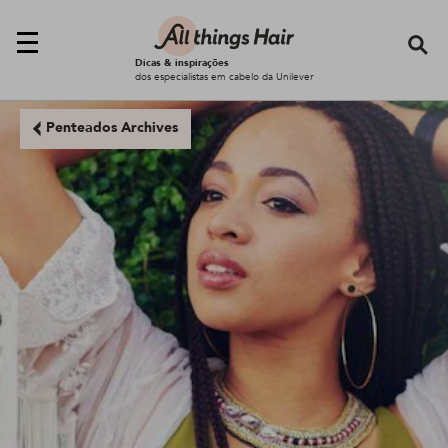
Se
Dicas & inspirações
dos especialistas em cabelo da Unilever
Penteados Archives