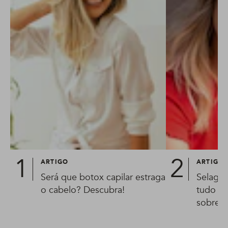
ARTIGO
ARTIGO
Será que botox capilar estraga
Selagem
o cabelo? Descubra!
tudo o 
sobre 