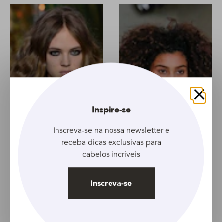
Fechar
Inspire-se
Inscreva-se na nossa newsletter e
receba dicas exclusivas para
ARTIGO
ARTIGO
cabelos incríveis
Como definir o cabelo
Produtos para definir
ondulado em casa
os cachos: como agem
Inscreva-se
os ativadores