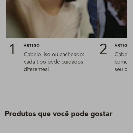
ARTIGO
ARTIGO
Cabelo liso ou cacheado:
Cabelo 
cada tipo pede cuidados
como id
diferentes!
seu cab
cachea
Produtos que você pode gostar