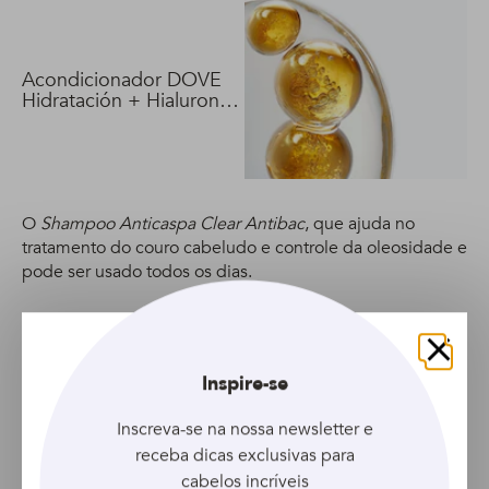
Acondicionador DOVE
Hidratación + Hialuron
Vit 400 ml
O
Shampoo Anticaspa Clear Antibac
, que ajuda no
tratamento do couro cabeludo e controle da oleosidade e
pode ser usado todos os dias.
Fechar
Inspire-se
Inscreva-se na nossa newsletter e
receba dicas exclusivas para
Acondicionador DOVE
cabelos incríveis