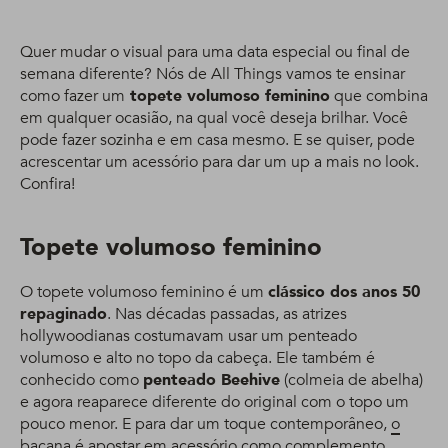
Quer mudar o visual para uma data especial ou final de
semana diferente? Nós de All Things vamos te ensinar
como fazer um
topete volumoso feminino
que combina
em qualquer ocasião, na qual você deseja brilhar. Você
pode fazer sozinha e em casa mesmo. E se quiser, pode
acrescentar um acessório para dar um up a mais no look.
Confira!
Topete volumoso feminino
O topete volumoso feminino é um
clássico dos anos 50
repaginado
. Nas décadas passadas, as atrizes
hollywoodianas costumavam usar um penteado
volumoso e alto no topo da cabeça. Ele também é
conhecido como
penteado Beehive
(colmeia de abelha)
e agora reaparece diferente do original com o topo um
pouco menor. E para dar um toque contemporâneo,
o
bacana é apostar em acessório como complemento
.