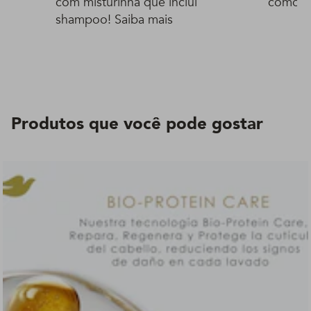
com misturinha que inclui
como fa
shampoo! Saiba mais
Produtos que você pode gostar