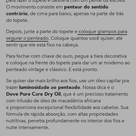
para fazer o topete e desfie-a com um pente ou escova.
O movimento consiste em
pentear do sentido
contrário
, de cima para baixo, apenas na parte de trás
do topete.
Depois, junte a parte do topete e
coloque grampos para
segurar o penteado
. Coloque quantos você quiser, até
sentir que ele está fixo na cabeça.
Para fechar com chave de ouro, pegue a tiara decorativa
e coloque na frente do topete para dar um ar moderno ao
penteado vintage e clássico. E está pronto.
Se quiser dar mais brilho aos fios, use um óleo capilar pra
trazer
luminosidade ao penteado
. Nossa dica é o
Dove Pure Care Dry Oil
, que é um precioso tratamento
com infusão de óleo de macadâmia africana
e proporciona excepcional flexibilidade aos cabelos. Sua
fórmula de rápida absorção, com altas propriedades
nutritivas, penetra profundamente no interior dos fios e
nutre intensamente.