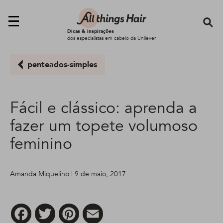
Se
Dicas & inspirações
dos especialistas em cabelo da Unilever
penteados-simples
Fácil e clássico: aprenda a
fazer um topete volumoso
feminino
Amanda Miquelino | 9 de maio, 2017
Facebook
Twitter
Pinterest
Email