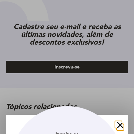
Cadastre seu e-mail e receba as
últimas novidades, além de
descontos exclusivos!
Inscreva-se
Tópicos relacionados
Feminino
RetrÃ´
Semipreso
Tutoriais
Vintage
Ã“leos
Fechar