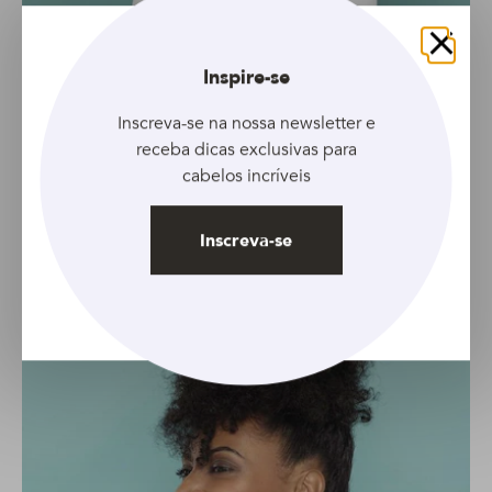
6
Fechar
Coque abacaxi com franja pronto!
Inspire-se
Inscreva-se na nossa newsletter e
Seu coque abacaxi com franja está finalizado! Viu como
receba dicas exclusivas para
foi fácil? Por deixar os fios longe da nuca, ele é um
cabelos incríveis
penteado perfeito para dias de calor. Também pode ser
uma excelente opção para uma festa despojada. Que tal?
Inscreva-se