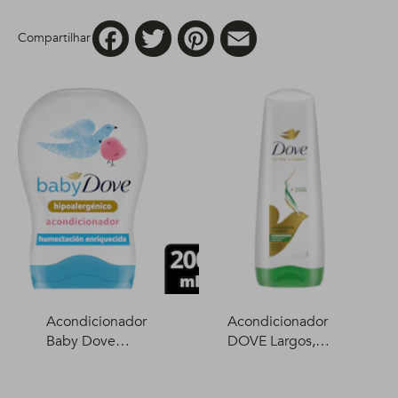
Facebook
Twitter
Pinterest
Email
Compartilhar
Acondicionador
Acondicionador
Baby Dove
DOVE Largos,
Humectación
fuertes y flexibles
Enriquecida 200 ml
400 ml